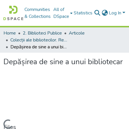
Communities
All of
Statistics
Log In
& Collections
DSpace
Home
2. Biblioteci Publice
Articole
Colecții ale bibliotecilor. Resurse informaționale
Depășirea de sine a unui bibliotecar
Depășirea de sine a unui bibliotecar
Loading...
Files