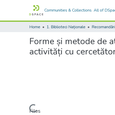
Communities & Collections
All of DSpa
Home
1. Biblioteci Naționale
Recomandări
Forme și metode de at
activități cu cercetăto
Loading...
Files