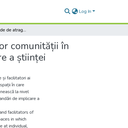
Log In
Forme și metode de atragere/participare a membrilor comunității în activități cu cercetătorii pentru o mai bună înțelegere a științei
r comunității în
e a științei
și facilitatori ai
spații în care
enească la nivel
andări de implicare a
and facilitators of
paces in which
 at individual,