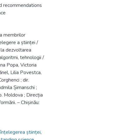
and recommendations
nce
 a membrilor
elegere a științei /
i la dezvoltarea
lgoritmi, tehnologii /
ina Popa, Victoria
nel, Lilia Povestca,
orghenci ; dir.
Ludmila Șimanschi ;
. Moldova ; Direcția
ormării. – Chișinău:
,
înțelegerea științei
,
tanding science
,