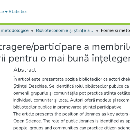
ce
Statistics
 metodologice
Biblioteconomie și științe ale informării: aspecte teoretice și generalități
ragere/participare a membrilo
rii pentru o mai bună înțeleger
Abstract
În articol este prezentată poziția bibliotecilor ca actori cheie 
Științei Deschise. Se identifică rolul bibliotecilor publice ca 
oamenii, grupurile și comunitățile pot practica știința cetăț
individual, comunitar și local. Autorii oferă modele și recom
bibliotecilor publice în promovarea științei participative.
The article presents the position of libraries as key actors 
Open Science. The role of public libraries is identified as s
people, groups and communities can practice citizen science