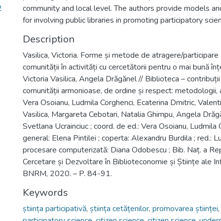
2
community and local level. The authors provide models 
for involving public libraries in promoting participatory scie
Description
Vasilica, Victoria. Forme și metode de atragere/participare
comunității în activități cu cercetătorii pentru o mai bună înț
Victoria Vasilica, Angela Drăgănel // Biblioteca – contribuți
comunității armonioase, de ordine și respect: metodologii, a
Vera Osoianu, Ludmila Corghenci, Ecaterina Dmitric, Valent
Vasilica, Margareta Cebotari, Natalia Ghimpu, Angela Drăgă
Svetlana Ucrainciuc ; coord. de ed.: Vera Osoianu, Ludmila C
general: Elena Pintilei ; coperta: Alexandru Burdila ; red.: 
procesare computerizată: Diana Odobescu ; Bib. Naț. a Rep
Cercetare și Dezvoltare în Biblioteconomie și Științe ale Inf
BNRM, 2020. – P. 84-91.
Keywords
știința participativă
,
știința cetățenilor
,
promovarea științei
participatory science
,
citizen science
,
citizen science
,
unders