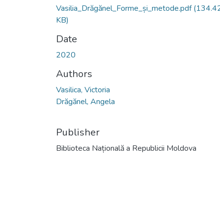
Vasilia_Drăgănel_Forme_și_metode.pdf
(134.4
KB)
Date
2020
Authors
Vasilica, Victoria
Drăgănel, Angela
Publisher
Biblioteca Națională a Republicii Moldova