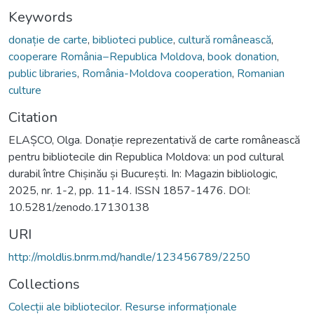
Keywords
donație de carte
,
biblioteci publice
,
cultură românească
,
cooperare România−Republica Moldova
,
book donation
,
public libraries
,
România-Moldova cooperation
,
Romanian
culture
Citation
ELAȘCO, Olga. Donație reprezentativă de carte românească
pentru bibliotecile din Republica Moldova: un pod cultural
durabil între Chișinău și București. In: Magazin bibliologic,
2025, nr. 1-2, pp. 11-14. ISSN 1857-1476. DOI:
10.5281/zenodo.17130138
URI
http://moldlis.bnrm.md/handle/123456789/2250
Collections
Colecții ale bibliotecilor. Resurse informaționale