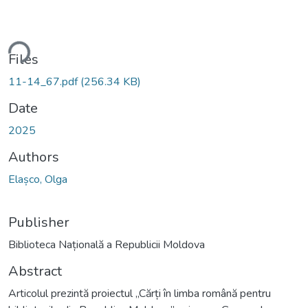
ding...
Files
11-14_67.pdf
(256.34 KB)
Date
2025
Authors
Elașco, Olga
Publisher
Biblioteca Națională a Republicii Moldova
Abstract
Articolul prezintă proiectul „Cărți în limba română pentru