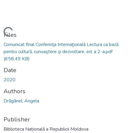
Loading...
Files
Comunicat final Conferinţa Internaţională Lectura ca bază
pentru cultură, cunoaştere şi dezvoltare, ed. a 2-a.pdf
(658.49 KB)
Date
2020
Authors
Drăgănel, Angela
Publisher
Biblioteca Națională a Republicii Moldova