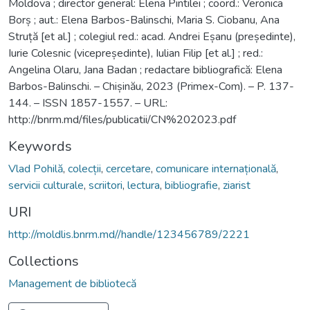
Moldova ; director general: Elena Pintilei ; coord.: Veronica
Borș ; aut.: Elena Barbos-Balinschi, Maria S. Ciobanu, Ana
Struță [et al.] ; colegiul red.: acad. Andrei Eșanu (președinte),
Iurie Colesnic (vicepreședinte), Iulian Filip [et al.] ; red.:
Angelina Olaru, Jana Badan ; redactare bibliografică: Elena
Barbos-Balinschi. – Chișinău, 2023 (Primex-Com). – P. 137-
144. – ISSN 1857-1557. – URL:
http://bnrm.md/files/publicatii/CN%202023.pdf
Keywords
Vlad Pohilă
,
colecții
,
cercetare
,
comunicare internațională
,
servicii culturale
,
scriitori
,
lectura
,
bibliografie
,
ziarist
URI
http://moldlis.bnrm.md//handle/123456789/2221
Collections
Management de bibliotecă