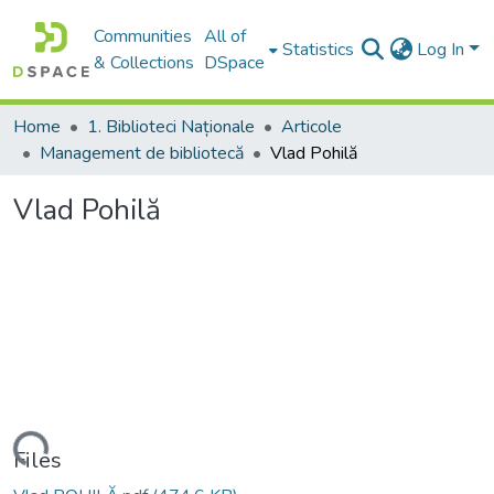
Communities
All of
Statistics
Log In
& Collections
DSpace
Home
1. Biblioteci Naționale
Articole
Management de bibliotecă
Vlad Pohilă
Vlad Pohilă
Loading...
Files