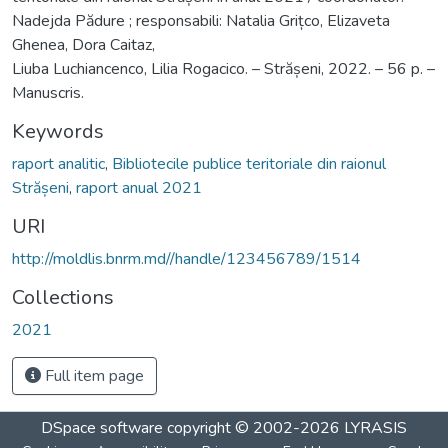
Nadejda Pădure ; responsabili: Natalia Grițco, Elizaveta
Ghenea, Dora Caitaz,
Liuba Luchiancenco, Lilia Rogacico. – Strășeni, 2022. – 56 p. –
Manuscris.
Keywords
raport analitic
,
Bibliotecile publice teritoriale din raionul
Strășeni
,
raport anual 2021
URI
http://moldlis.bnrm.md//handle/123456789/1514
Collections
2021
Full item page
DSpace software
copyright © 2002-2026
LYRASIS