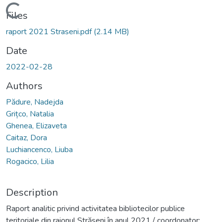
Loading...
Files
raport 2021 Straseni.pdf
(2.14 MB)
Date
2022-02-28
Authors
Pădure, Nadejda
Grițco, Natalia
Ghenea, Elizaveta
Caitaz, Dora
Luchiancenco, Liuba
Rogacico, Lilia
Description
Raport analitic privind activitatea bibliotecilor publice
teritoriale din raionul Strășeni în anul 2021 / coordonator: