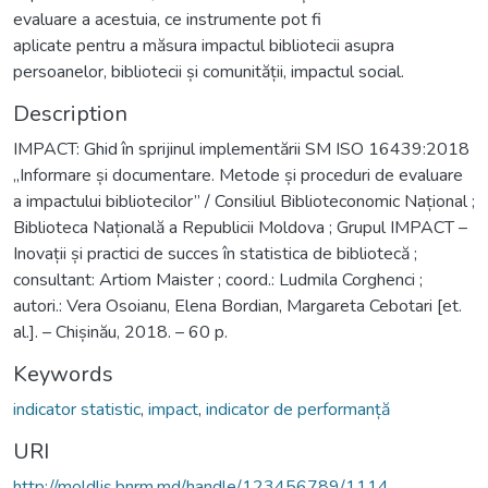
evaluare a acestuia, ce instrumente pot fi
aplicate pentru a măsura impactul bibliotecii asupra
persoanelor, bibliotecii și comunității, impactul social.
Description
IMPACT: Ghid în sprijinul implementării SM ISO 16439:2018
„Informare și documentare. Metode și proceduri de evaluare
a impactului bibliotecilor” / Consiliul Biblioteconomic Național ;
Biblioteca Națională a Republicii Moldova ; Grupul IMPACT –
Inovații și practici de succes în statistica de bibliotecă ;
consultant: Artiom Maister ; coord.: Ludmila Corghenci ;
autori.: Vera Osoianu, Elena Bordian, Margareta Cebotari [et.
al.]. – Chișinău, 2018. – 60 p.
Keywords
indicator statistic
,
impact
,
indicator de performanță
URI
http://moldlis.bnrm.md/handle/123456789/1114