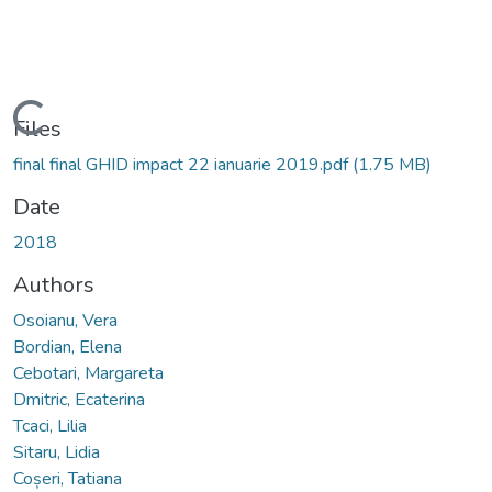
Loading...
Files
final final GHID impact 22 ianuarie 2019.pdf
(1.75 MB)
Date
2018
Authors
Osoianu, Vera
Bordian, Elena
Cebotari, Margareta
Dmitric, Ecaterina
Tcaci, Lilia
Sitaru, Lidia
Coșeri, Tatiana