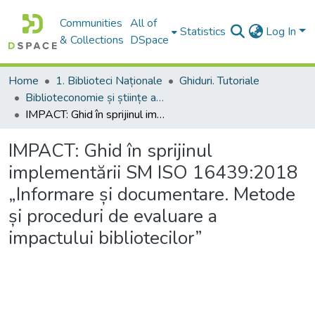
Communities
All of
Statistics
Log In
& Collections
DSpace
Home
1. Biblioteci Naționale
Ghiduri. Tutoriale
Biblioteconomie și științe ale informării: aspecte teoretice și generalități
IMPACT: Ghid în sprijinul implementării SM ISO 16439:2018 „Informare și documentare. Metode și proceduri de evaluare a impactului bibliotecilor”
IMPACT: Ghid în sprijinul
implementării SM ISO 16439:2018
„Informare și documentare. Metode
și proceduri de evaluare a
impactului bibliotecilor”