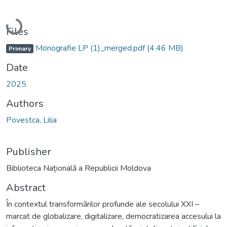
Loading...
Files
Monografie LP (1)_merged.pdf
(4.46 MB)
Primary
Date
2025
Authors
Povestca, Lilia
Publisher
Biblioteca Națională a Republicii Moldova
Abstract
În contextul transformărilor profunde ale secolului XXI –
marcat de globalizare, digitalizare, democratizarea accesului la