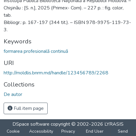
Instituţia Publică Biblioteca Naţională a Republicii Moldova. –
Chişinău : [S. n.], 2025 (Primex- Com). – 227 p. : fig. color,
tab.
Bibliogr.: p. 167-197 (344 tit.). – ISBN 978-9975-119-73-
3.
Keywords
formarea profesională continuă
URI
http://moldlis.bnrm.md/handle/123456789/2268
Collections
De autor
Full item page
DSpace software
copyright © 2002-2026
LYRASIS
Cookie
Accessibility
Privacy
End User
Send