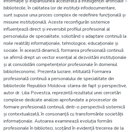
informație și expansiunea accelerată a inteligenței artificiale –
bibliotecile, în calitatea lor de instituții infodocumentare,
sunt supuse unui proces complex de redefinire funcțională și
misiune instituțională. Aceste reconfigurări sistemice
influențează direct și ireversibil profilul profesional al
personalului de specialitate, solicitând o adaptare continuă la
noile realități informaționale, tehnologice, educaționale și
sociale. În această dinamică, formarea profesională continuă
se afirmă drept un vector esențial al dezvoltării instituționale
și al consolidării competențelor profesionale în domeniul
biblioteconomic. Prezenta lucrare, intitulată Formarea
profesională continuă a personalului de specialitate din
bibliotecile Republicii Moldova: starea de fapt și perspective,
autor dr. Lilia Povestca, reprezintă rezultatul unei cercetări
complexe dedicate analizei aprofundate a proceselor de
formare profesională continuă, dintr-o perspectivă sistemică
și contextualizată, în consonanță cu transformările societății
informaționale. Autoarea examinează evoluția formării
profesionale în biblioteci, scoțând în evidență trecerea de la