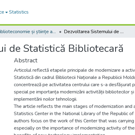
ce
Statistics
Biblioteconomie și științe ale informării:aspecte teoretice și generalități
Dezvoltarea Sistemului de Statistică Bibliotecară
i de Statistică Bibliotecară
Abstract
Articolul reflectă etapele principale de modernizare a activi
Statistică din cadrul Bibliotecii Naționale a Republicii Mold
concentrează pe activitatea centrului care s-a desfășurat pe
special pe importanța modernizării activității bibliotecilor și
implementării noilor tehnologii.
The article reflects the main stages of modernization and a
Statistics Center in the National Library of the Republic o
authors focus on the work of this Center that was carrying
especially on the importance of modernizing activity of the 