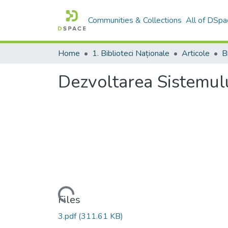
Communities & Collections
All of DSpa
Home
1. Biblioteci Naționale
Articole
Dezvoltarea Sistemulu
Loading...
Files
3.pdf
(311.61 KB)