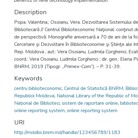
benefits of new technology implementation.
Description
Popa, Valentina.; Osoianu, Vera. Dezvoltarea Sistemului de
Bibliotecară // Centrul Biblioteconomic Naţional: conţinut de
de perspectivă: Monografie aniversară a 70 de ani de la fo
Cercetare şi Dezvoltare în Biblioteconomie şi Știinţe ale Info
Rep. Moldova ; aut.: Vera Osoianu, Ludmila Corghenci, Ecater
coord.: Vera Osoianu, Ludmila Corghenci ; dir. gen.: Elena Pint
BNRM, 2019 (Tipogr. „Primex-Com”). – P. 31-39.
Keywords
centru biblioteconomic
,
Centrul de Statistică BNRM
,
Bibli
Republicii Moldova
,
National Library of the Republic of M
Național de Biblioteci
,
sistem de raportare online
,
bibliotec
online reporting system
,
online reporting system
URI
http://moldlis.bnrm.md/handle/123456789/1183