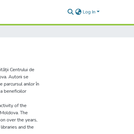
Log In
tății Centrului de
ova. Autorii se
 parcursul anilor în
 a beneficiilor
ctivity of the
f Moldova. The
 on over the years,
libraries and the