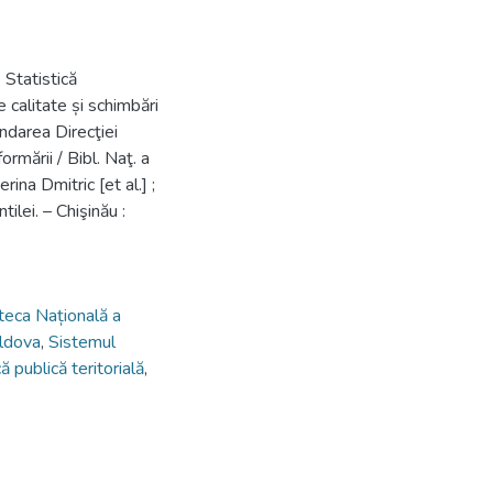
 Statistică
 calitate și schimbări
ndarea Direcţiei
rmării / Bibl. Naţ. a
ina Dmitric [et al.] ;
ilei. – Chişinău :
oteca Națională a
oldova
,
Sistemul
ă publică teritorială
,