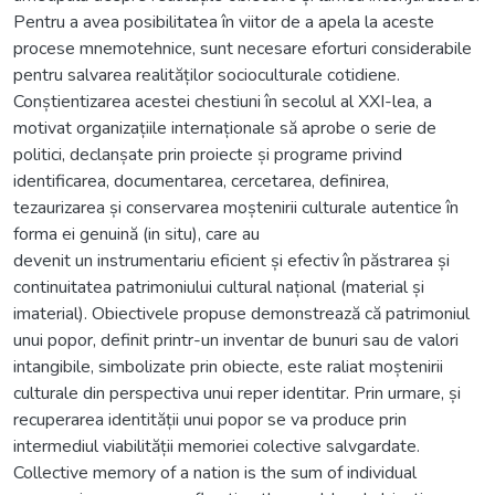
Pentru a avea posibilitatea în viitor de a apela la aceste
procese mnemotehnice, sunt necesare eforturi considerabile
pentru salvarea realităților socioculturale cotidiene.
Conștientizarea acestei chestiuni în secolul al XXI-lea, a
motivat organizațiile internaționale să aprobe o serie de
politici, declanșate prin proiecte și programe privind
identificarea, documentarea, cercetarea, definirea,
tezaurizarea și conservarea moștenirii culturale autentice în
forma ei genuină (in situ), care au
devenit un instrumentariu eficient și efectiv în păstrarea și
continuitatea patrimoniului cultural național (material și
imaterial). Obiectivele propuse demonstrează că patrimoniul
unui popor, definit printr-un inventar de bunuri sau de valori
intangibile, simbolizate prin obiecte, este raliat moștenirii
culturale din perspectiva unui reper identitar. Prin urmare, și
recuperarea identității unui popor se va produce prin
intermediul viabilității memoriei colective salvgardate.
Collective memory of a nation is the sum of individual