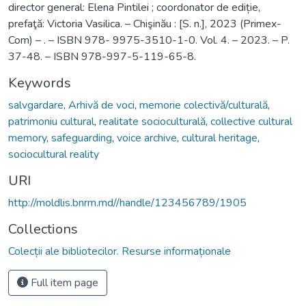
director general: Elena Pintilei ; coordonator de ediție,
prefaţă: Victoria Vasilica. – Chişinău : [S. n.], 2023 (Primex-
Com) – . – ISBN 978- 9975-3510-1-0. Vol. 4. – 2023. – P.
37-48. – ISBN 978-997-5-119-65-8.
Keywords
salvgardare
,
Arhivă de voci
,
memorie colectivă/culturală
,
patrimoniu cultural
,
realitate socioculturală
,
collective cultural
memory
,
safeguarding
,
voice archive
,
cultural heritage
,
sociocultural reality
URI
http://moldlis.bnrm.md//handle/123456789/1905
Collections
Colecții ale bibliotecilor. Resurse informaționale
Full item page