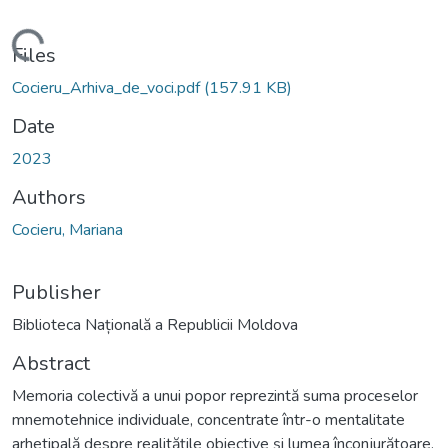
Loading...
Files
Cocieru_Arhiva_de_voci.pdf
(157.91 KB)
Date
2023
Authors
Cocieru, Mariana
Publisher
Biblioteca Națională a Republicii Moldova
Abstract
Memoria colectivă a unui popor reprezintă suma proceselor
mnemotehnice individuale, concentrate într-o mentalitate
arhetipală despre realitățile obiective și lumea înconjurătoare.