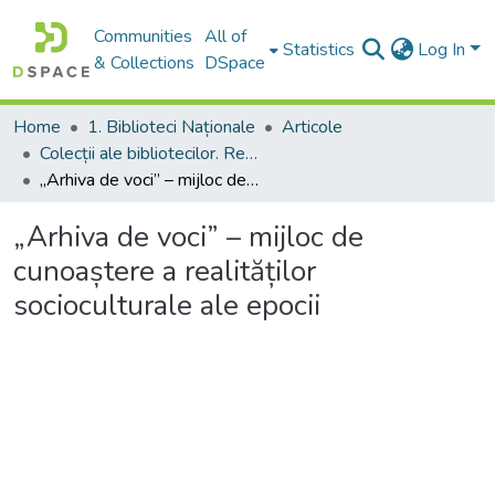
Communities
All of
Statistics
Log In
& Collections
DSpace
Home
1. Biblioteci Naționale
Articole
Colecții ale bibliotecilor. Resurse informaționale
„Arhiva de voci” – mijloc de cunoaștere a realităților socioculturale ale epocii
„Arhiva de voci” – mijloc de
cunoaștere a realităților
socioculturale ale epocii