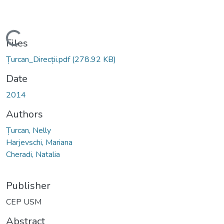
Loading...
Files
Țurcan_Direcții.pdf
(278.92 KB)
Date
2014
Authors
Țurcan, Nelly
Harjevschi, Mariana
Cheradi, Natalia
Publisher
CEP USM
Abstract