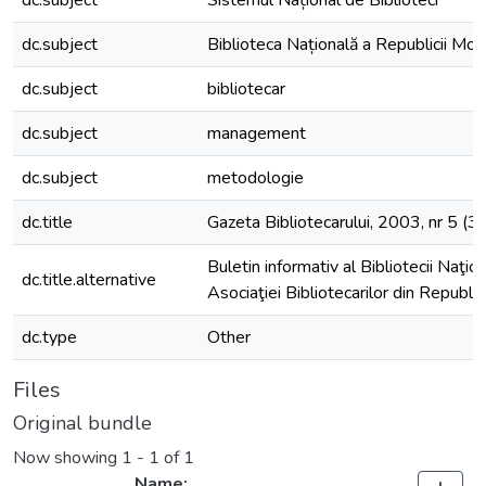
dc.subject
Sistemul Național de Biblioteci
dc.subject
Biblioteca Națională a Republicii Mo
dc.subject
bibliotecar
dc.subject
management
dc.subject
metodologie
dc.title
Gazeta Bibliotecarului, 2003, nr 5 (3
Buletin informativ al Bibliotecii Naţion
dc.title.alternative
Asociaţiei Bibliotecarilor din Republ
dc.type
Other
Files
Original bundle
Now showing
1 - 1 of 1
Name: