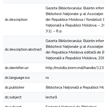
Gazeta Bibliotecarului: Buletin informa
Bibliotecii Naţionale şi al Asociaţiei B
dc.description
din Republica Moldova / fondatod: Bi
Națională a Republicii Moldova. – 20
31). – 8 p.
Gazeta Bibliotecarului: Buletin informa
Bibliotecii Naţionale şi al Asociaţiei B
dc.description.abstract
din Republica Moldova editată de Bib
Națională a Republicii Moldova, 2003
dc.identifier.uri
http://moldlis.bnrm.md//handle/12
dc.language.iso
ro
dc.publisher
Biblioteca Națională a Republicii Mo
dc.subject
lectură