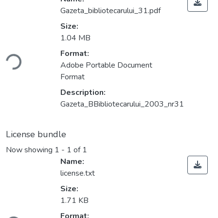
Gazeta_bibliotecarului_31.pdf
Size:
1.04 MB
Format:
ding...
Adobe Portable Document
Format
Description:
Gazeta_BBibliotecarului_2003_nr31
License bundle
Now showing
1 - 1 of 1
Name:
license.txt
Size:
1.71 KB
Format: