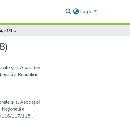
Log In
Gazeta Bibliotecarului, 2010, Nr 6/7/8 (116/117/118)
8)
onale şi al Asociaţiei
ională a Republicii
onale şi al Asociaţiei
a Națională a
8 (116/117/118). -