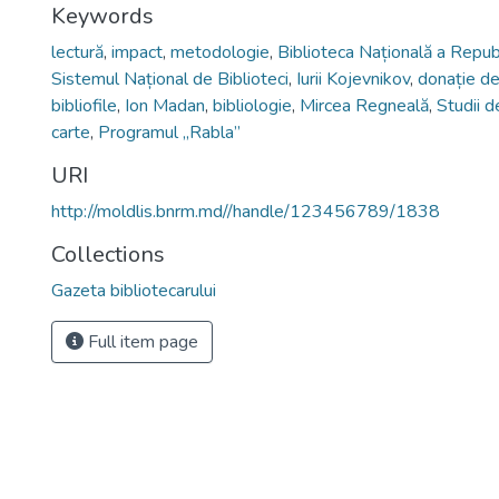
Keywords
lectură
,
impact
,
metodologie
,
Biblioteca Națională a Repub
Sistemul Național de Biblioteci
,
Iurii Kojevnikov
,
donație de
bibliofile
,
Ion Madan
,
bibliologie
,
Mircea Regneală
,
Studii 
carte
,
Programul „Rabla”
URI
http://moldlis.bnrm.md//handle/123456789/1838
Collections
Gazeta bibliotecarului
Full item page