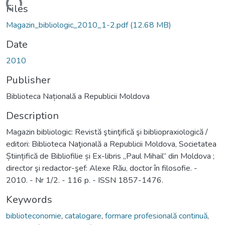
Loading...
Files
Magazin_bibliologic_2010_1-2.pdf
(12.68 MB)
Date
2010
Publisher
Biblioteca Națională a Republicii Moldova
Description
Magazin bibliologic: Revistă ştiinţifică şi bibliopraxiologică /
editori: Biblioteca Naţională a Republicii Moldova, Societatea
Științifică de Bibliofilie și Ex-libris „Paul Mihail” din Moldova ;
director şi redactor-şef: Alexe Rău, doctor în filosofie. -
2010. - Nr 1/2. - 116 p. - ISSN 1857-1476.
Keywords
biblioteconomie
,
catalogare
,
formare profesională continuă
,