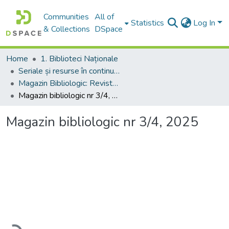
Communities
All of
Statistics
Log In
& Collections
DSpace
Home
1. Biblioteci Naționale
Seriale și resurse în continuare
Magazin Bibliologic: Revistă științifică și bibliopraxiologică
Magazin bibliologic nr 3/4, 2025
Magazin bibliologic nr 3/4, 2025
Loading...