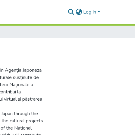
Log In
prin Agenția Japoneză
lturale susținute de
tecii Naționale a
ontribui la
i virtual și păstrarea
y Japan through the
the cultural projects
of the National