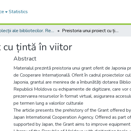
ce
Statistics
Colecții ale bibliotecilor. Resurse informaționale
Preistoria unui proiect cu țintă în viitor
cu țintă în viitor
Abstract
Materialul prezintă preistoria unui grant oferit de Japonia 
de Cooperare Internațională. Oferit în cadrul proiectelor cu
Japonia, grantul are menirea de a îmbunătăți dotarea Biblio
Republicii Moldova cu echipamente de digitizare, care vor c
prezervarea resurselor în format virtual, asigurarea accesulu
pe termen lung a valorilor culturale
The article presents the prehistory of the Grant offered b
Japan International Cooperation Agency. Offered as part of 
supported by Japan, the Grant aims to improve equipment 