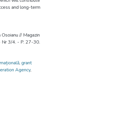
which will contribute
 access and long-term
ra Osoianu // Magazin
 - Nr 3/4. - P. 27-30.
rnațională
,
grant
peration Agency
,