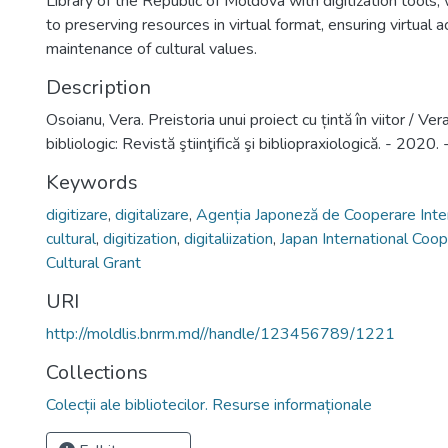
Library of the Republic of Moldova with digitization tools, 
to preserving resources in virtual format, ensuring virtual
maintenance of cultural values.
Description
Osoianu, Vera. Preistoria unui proiect cu țintă în viitor / Ve
bibliologic: Revistă ştiinţifică şi bibliopraxiologică. - 2020.
Keywords
digitizare
,
digitalizare
,
Agenția Japoneză de Cooperare Inte
cultural
,
digitization
,
digitaliization
,
Japan International Coo
Cultural Grant
URI
http://moldlis.bnrm.md//handle/123456789/1221
Collections
Colecții ale bibliotecilor. Resurse informaționale