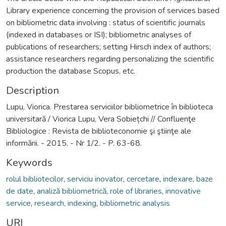
Library experience concerning the provision of services based
on bibliometric data involving : status of scientific journals
(indexed in databases or ISI); bibliometric analyses of
publications of researchers; setting Hirsch index of authors;
assistance researchers regarding personalizing the scientific
production the database Scopus, etc.
Description
Lupu, Viorica. Prestarea serviciilor bibliometrice în biblioteca
universitară / Viorica Lupu, Vera Sobiețchi // Confluenţe
Bibliologice : Revista de biblioteconomie şi ştiinţe ale
informării. - 2015. - Nr 1/2. - P. 63-68.
Keywords
rolul bibliotecilor
,
serviciu inovator
,
cercetare
,
indexare
,
baze
de date
,
analiză bibliometrică
,
role of libraries
,
innovative
service
,
research
,
indexing
,
bibliometric analysis
URI