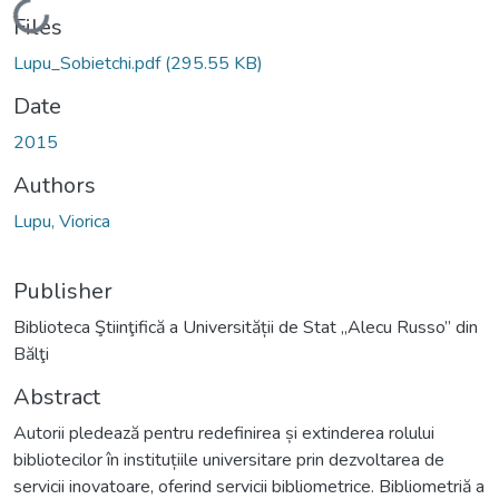
Loading...
Files
Lupu_Sobietchi.pdf
(295.55 KB)
Date
2015
Authors
Lupu, Viorica
Publisher
Biblioteca Ştiinţifică a Universității de Stat „Alecu Russo” din
Bălţi
Abstract
Autorii pledează pentru redefinirea și extinderea rolului
bibliotecilor în instituțiile universitare prin dezvoltarea de
servicii inovatoare, oferind servicii bibliometrice. Bibliometriă a