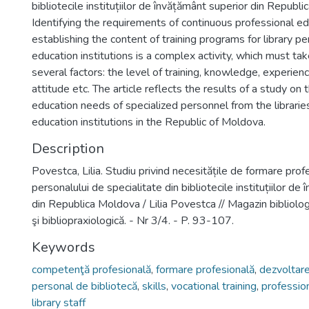
bibliotecile instituțiilor de învățământ superior din Republ
Identifying the requirements of continuous professional e
establishing the content of training programs for library pe
education institutions is a complex activity, which must ta
several factors: the level of training, knowledge, experienc
attitude etc. The article reflects the results of a study on 
education needs of specialized personnel from the libraries
education institutions in the Republic of Moldova.
Description
Povestca, Lilia. Studiu privind necesitățile de formare prof
personalului de specialitate din bibliotecile instituțiilor de
din Republica Moldova / Lilia Povestca // Magazin bibliologic
şi bibliopraxiologică. - Nr 3/4. - P. 93-107.
Keywords
competenţă profesională
,
formare profesională
,
dezvoltare
personal de bibliotecă
,
skills
,
vocational training
,
professio
library staff