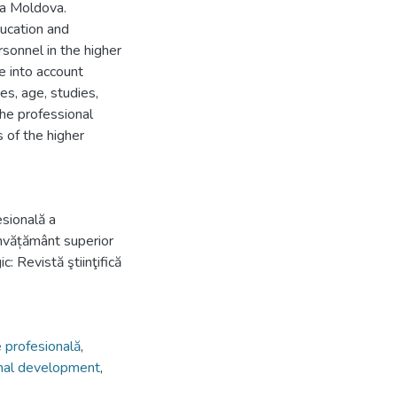
ica Moldova.
ducation and
rsonnel in the higher
ke into account
es, age, studies,
the professional
 of the higher
esională a
 învățământ superior
: Revistă ştiinţifică
 profesională
,
nal development
,