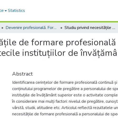
ce
Statistics
Devenire profesională. Formarea profesională de bază și continuă a personalului din biblioteci
Studiu privind necesitățile de formare profesională a personalului de specialitate din bibliotecile instituțiilor de învățământ superior din Republica Moldova
tățile de formare profesională
tecile instituțiilor de învățăm
Abstract
Identificarea cerințelor de formare profesională continuă și 
conținutului programelor de pregătire a personalului de spe
instituțiile de învățământ superior este o activitate comple
în considerare mai mulți factori: nivelul de pregătire, cunoșt
vârstă, studii, atitudine etc. Articolul reflectă rezultatele un
necesitățile de formare profesională a personalului de spec