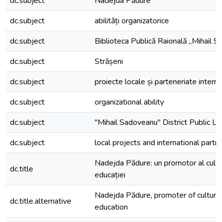
dc.subject
Nadejda Pădure
dc.subject
abilități organizatorice
dc.subject
Biblioteca Publică Raională „Mihail 
dc.subject
Strășeni
dc.subject
proiecte locale și parteneriate intern
dc.subject
organizational ability
dc.subject
"Mihail Sadoveanu" District Public Lib
dc.subject
local projects and international partn
Nadejda Pădure: un promotor al culturi
dc.title
educației
Nadejda Pădure, promoter of culture
dc.title.alternative
education