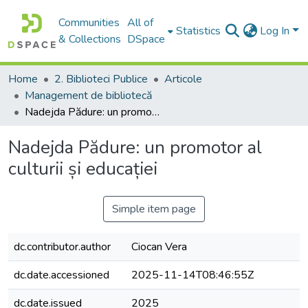
Communities
All of
Statistics
Log In
& Collections
DSpace
Home
2. Biblioteci Publice
Articole
Management de bibliotecă
Nadejda Pădure: un promotor al culturii și educației
Nadejda Pădure: un promotor al
culturii și educației
Simple item page
dc.contributor.author
Ciocan Vera
dc.date.accessioned
2025-11-14T08:46:55Z
dc.date.issued
2025