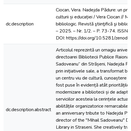
Ciocan, Vera. Nadejda Pădure: un pro
culturii și educației / Vera Ciocan // M
dc.description
bibliologic. Revistă ştiinţifică şi biblio
– 2025. – Nr. 1/2. – P. 73-74. ISSN
DOI: https://doi.org/10.5281/zeno
Articolul reprezintă un omagiu aniver
directoarei Bibliotecii Publice Raional
Sadoveanu” din Strășeni, Nadejda Păd
prin inițiativele sale, a transformat bib
un centru viu de cultură, cunoaștere și
fost puse în evidență atât prioritățile
modernizare a bibliotecii și de adapta
serviciilor acesteia la cerințele actuale
abilitățile organizatorice remarcabile. T
dc.description.abstract
an anniversary tribute to Nadejda Pă
director of the "Mihail Sadoveanu" Dis
Library in Straseni. She creatively tr