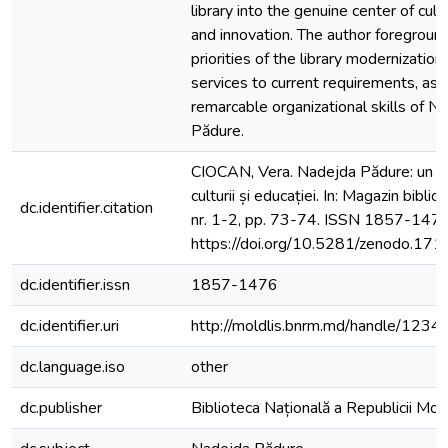
library into the genuine center of cult
and innovation. The author foregroun
priorities of the library modernization
services to current requirements, as 
remarcable organizational skills of N
Pădure.
CIOCAN, Vera. Nadejda Pădure: un p
culturii și educației. In: Magazin biblio
dc.identifier.citation
nr. 1-2, pp. 73-74. ISSN 1857-1476
https://doi.org/10.5281/zenodo.17
dc.identifier.issn
1857-1476
dc.identifier.uri
http://moldlis.bnrm.md/handle/12
dc.language.iso
other
dc.publisher
Biblioteca Națională a Republicii Mo