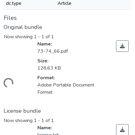
dc.type
Article
Files
Original bundle
Now showing
1 - 1 of 1
Name:
73-74_66.pdf
Size:
128.63 KB
Format:
ding...
Adobe Portable Document
Format
License bundle
Now showing
1 - 1 of 1
Name: