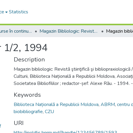
ce
Statistics
Seriale și resurse în continuare
Magazin Bibliologic: Revistă științifică și bibliopraxiologică
r 1/2, 1994
Description
Magazin bibliologic: Revistă ştiinţifică şi bibliopraxiologică /
Culturii, Biblioteca Națională a Republicii Moldova, Asociați
Societatea Bibliofililor ; redactor-șef: Alexe Rău. - 1994. -
Keywords
Biblioteca Națională a Republicii Moldova
,
ABRM
,
centru 
biobibliografie
,
CZU
URI
f
http://moldlis.bnrm.md//handle/123456789/1593