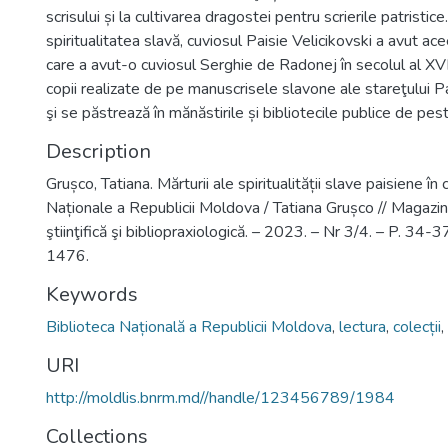
scrisului și la cultivarea dragostei pentru scrierile patristic
spiritualitatea slavă, cuviosul Paisie Velicikovski a avut a
care a avut-o cuviosul Serghie de Radonej în secolul al X
copii realizate de pe manuscrisele slavone ale stareţului P
şi se păstrează în mănăstirile și bibliotecile publice de pes
Description
Grușco, Tatiana. Mărturii ale spiritualității slave paisiene în c
Naționale a Republicii Moldova / Tatiana Grușco // Magazin 
ştiinţifică şi bibliopraxiologică. – 2023. – Nr 3/4. – P. 34
1476.
Keywords
Biblioteca Națională a Republicii Moldova
,
lectura
,
colecții
,
URI
http://moldlis.bnrm.md//handle/123456789/1984
Collections