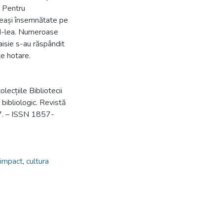
e. Pentru
ceeași însemnătate pe
VI-lea. Numeroase
aisie s-au răspândit
te hotare.
olecțiile Bibliotecii
bibliologic. Revistă
-37. – ISSN 1857-
impact
,
cultura