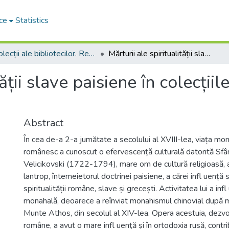
ce
Statistics
Colecții ale bibliotecilor. Resurse informaționale
Mărturii ale spiritualității slave paisiene în colecțiile Bibliotecii Naționale a Republicii Moldova
tății slave paisiene în colecțiil
Abstract
În cea de-a 2-a jumătate a secolului al XVIII-lea, viața mon
românesc a cunoscut o efervescență culturală datorită Sfân
Velicikovski (1722-1794), mare om de cultură religioasă, au
lantrop, întemeietorul doctrinei paisiene, a cărei infl uență
spiritualității române, slave și grecești. Activitatea lui a inf
monahală, deoarece a reînviat monahismul chinovial după m
Munte Athos, din secolul al XIV-lea. Opera acestuia, dezvol
române, a avut o mare infl uenţă și în ortodoxia rusă, contri