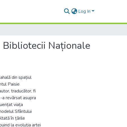
Log In
e Bibliotecii Naționale
ahală din spațiul
tul Paisie
tor, traducător, fi
 s-a revărsat asupra
l uențat viața
odelul Sfântului
tată în țările
buind la evoluția artei