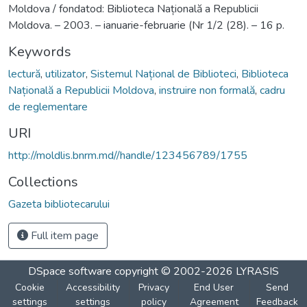
Moldova / fondatod: Biblioteca Națională a Republicii
Moldova. – 2003. – ianuarie-februarie (Nr 1/2 (28). – 16 p.
Keywords
lectură
,
utilizator
,
Sistemul Național de Biblioteci
,
Biblioteca
Națională a Republicii Moldova
,
instruire non formală
,
cadru
de reglementare
URI
http://moldlis.bnrm.md//handle/123456789/1755
Collections
Gazeta bibliotecarului
Full item page
DSpace software
copyright © 2002-2026
LYRASIS
Cookie
Accessibility
Privacy
End User
Send
settings
settings
policy
Agreement
Feedback