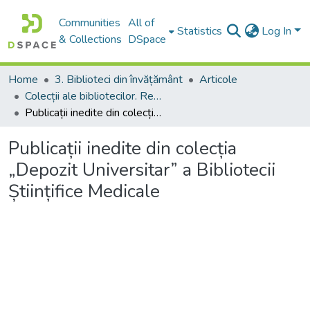
Communities
All of
Statistics
Log In
& Collections
DSpace
Home
3. Biblioteci din învățământ
Articole
Colecții ale bibliotecilor. Resurse informaționale
Publicații inedite din colecția „Depozit Universitar” a Bibliotecii Științifice Medicale
Publicații inedite din colecția
„Depozit Universitar” a Bibliotecii
Științifice Medicale