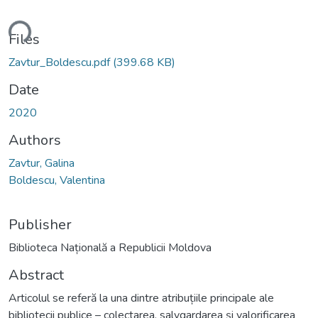
ding...
Files
Zavtur_Boldescu.pdf
(399.68 KB)
Date
2020
Authors
Zavtur, Galina
Boldescu, Valentina
Publisher
Biblioteca Națională a Republicii Moldova
Abstract
Articolul se referă la una dintre atribuțiile principale ale
bibliotecii publice – colectarea, salvgardarea și valorificarea