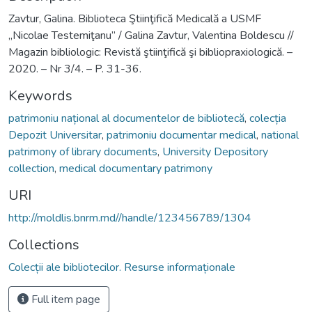
Zavtur, Galina. Biblioteca Ştiinţifică Medicală a USMF
„Nicolae Testemiţanu” / Galina Zavtur, Valentina Boldescu //
Magazin bibliologic: Revistă ştiinţifică şi bibliopraxiologică. –
2020. – Nr 3/4. – P. 31-36.
Keywords
patrimoniu național al documentelor de bibliotecă
,
colecția
Depozit Universitar
,
patrimoniu documentar medical
,
national
patrimony of library documents
,
University Depository
collection
,
medical documentary patrimony
URI
http://moldlis.bnrm.md//handle/123456789/1304
Collections
Colecții ale bibliotecilor. Resurse informaționale
Full item page