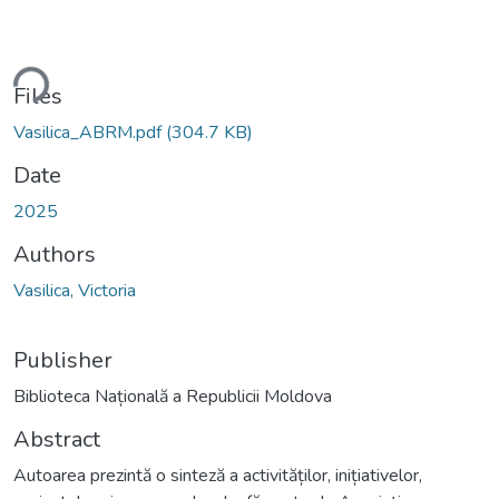
ding...
Files
Vasilica_ABRM.pdf
(304.7 KB)
Date
2025
Authors
Vasilica, Victoria
Publisher
Biblioteca Națională a Republicii Moldova
Abstract
Autoarea prezintă o sinteză a activităților, inițiativelor,