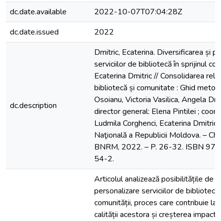
dc.date.available
2022-10-07T07:04:28Z
dc.date.issued
2022
Dmitric, Ecaterina. Diversificarea și p
serviciilor de bibliotecă în sprijinul com
Ecaterina Dmitric // Consolidarea relați
bibliotecă și comunitate : Ghid metod
Osoianu, Victoria Vasilica, Angela Drăg
dc.description
director general: Elena Pintilei ; coord
Ludmila Corghenci, Ecaterina Dmitric ;
Naţională a Republicii Moldova. – Chiş
BNRM, 2022. – P. 26-32. ISBN 97
54-2.
Articolul analizează posibilitățile de di
personalizare serviciilor de bibliotecă î
comunității, proces care contribuie la
calității acestora și creșterea impactul