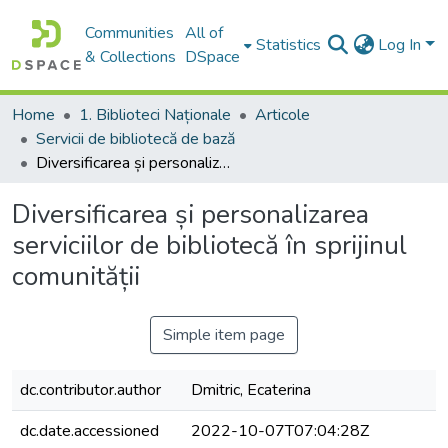
Communities
All of
Statistics
Log In
& Collections
DSpace
Home
1. Biblioteci Naționale
Articole
Servicii de bibliotecă de bază
Diversificarea și personalizarea serviciilor de bibliotecă în sprijinul comunității
Diversificarea și personalizarea
serviciilor de bibliotecă în sprijinul
comunității
Simple item page
dc.contributor.author
Dmitric, Ecaterina
dc.date.accessioned
2022-10-07T07:04:28Z