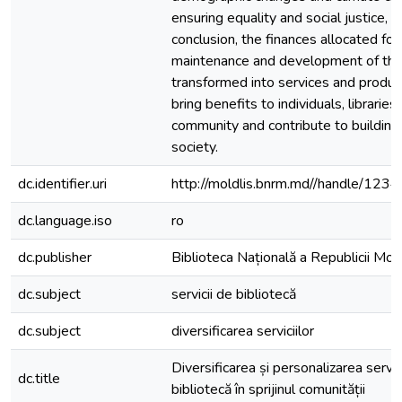
ensuring equality and social justice, et
conclusion, the finances allocated for
maintenance and development of the 
transformed into services and produc
bring benefits to individuals, libraries,
community and contribute to building
society.
dc.identifier.uri
http://moldlis.bnrm.md//handle/12
dc.language.iso
ro
dc.publisher
Biblioteca Națională a Republicii Mo
dc.subject
servicii de bibliotecă
dc.subject
diversificarea serviciilor
Diversificarea și personalizarea servic
dc.title
bibliotecă în sprijinul comunității