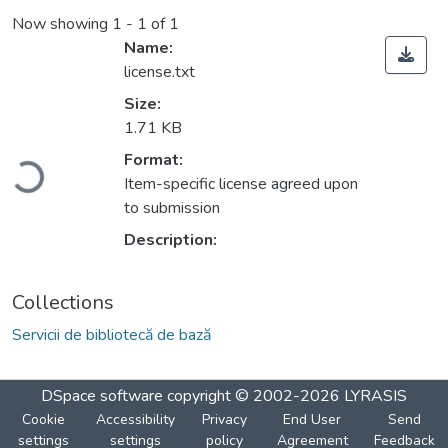
Now showing
1 - 1 of 1
Name:
license.txt
Size:
1.71 KB
Loading...
Format:
Item-specific license agreed upon
to submission
Description:
Collections
Servicii de bibliotecă de bază
DSpace software
copyright © 2002-2026
LYRASIS
Cookie
Accessibility
Privacy
End User
Send
settings
settings
policy
Agreement
Feedback