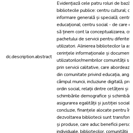
Evidențiază cele patru roluri de bază 
bibliotecile publice: centru cultural; c
informare generală și specială; centru
educațional; centru social - de care 
să ținem cont la conceptualizarea, cr
pachetului de servicii pentru diferitel
utilizatori. Alinierea bibliotecilor la aș
cerințele informaționale și documenta
dc.description.abstract
utilizatorilor/membrilor comunității se
prin servicii calitative, care abordea
din comunitate privind educația, angaj
câmpul muncii, incluziune digitală, pr
ordin social, relații dintre cetățeni și s
schimbările demografice și schimbările
asigurarea egalității și justiției sociale
concluzie, finanțele alocate pentru înt
dezvoltarea bibliotecii sunt transforma
și produse, care aduc beneficii perso
individuale, bibliotecilor, comunității și