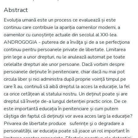
Abstract
Evoluția umană este un process ce evaluează și este
continuu care contribuie la apariția oamenilor moderni, a
oamenilor cu cunoștințe actuale din secolul al XXI-lea.
ANDROGOGIA - puterea de a învăţa şi de a se perfecţiona
continuu pentru persoanele private de libertate. Limitarea
prin lege a unor drepturi, nu le anulează automat pe toate
celelalte drepturi ale unor persoane. Dacă vorbim despre
persoanele deținute în penitenciare, chiar dacă nu mai pot
circula liber și nici administra după proprie voință timpul pe
care îl au, continuă să aibă dreptul la acces la educație, la fel
ca orice cetățean al statului nostru. Un deținut poate și are
dreptul să învețe de-a lungul detenției practic orice. De ce
este importantă educația în penitenciare și cum putem
câștiga din faptul că deținuții vor avea acces larg la educație?
Privarea de libertate produce suferințe şi o degradare a
personalității, iar educația poate să joace un rol important în