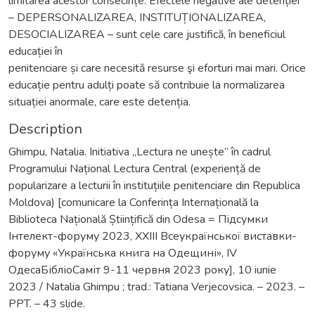
limitarea acestor consecințe. Efectele negative ale detenției
– DEPERSONALIZAREA, INSTITUȚIONALIZAREA,
DESOCIALIZAREA – sunt cele care justifică, în beneficiul
educației în
penitenciare și care necesită resurse şi eforturi mai mari. Orice
educație pentru adulți poate să contribuie la normalizarea
situației anormale, care este detenția.
Description
Ghimpu, Natalia. Initiativa „Lectura ne unește” în cadrul
Programului Național Lectura Central (experiență de
popularizare a lecturii în instituțiile penitenciare din Republica
Moldova) [comunicare la Conferința Internațională la
Biblioteca Națională Științifică din Odesa = Підсумки
Інтелект-форуму 2023, ХХІІІ Всеукраїнської виставки-
форуму «Українська книга на Одещині», IV
ОдесаБібліоСаміт 9-11 червня 2023 року], 10 iunie
2023 / Natalia Ghimpu ; trad.: Tatiana Verjecovsica. – 2023. –
PPT. – 43 slide.