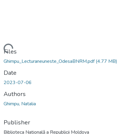
ading...
Files
Ghimpu_Lecturaneuneste_OdesaBNRM.pdf
(4.77 MB)
Date
2023-07-06
Authors
Ghimpu, Natalia
Publisher
Biblioteca Națională a Republicii Moldova