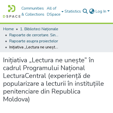
Communities
All of
Statistics
Log In
& Collections
DSpace
Home
1. Biblioteci Naționale
Rapoarte de cercetare. Sinteze ale proiectelor. Comunicate
Rapoarte asupra proiectelor
Inițiativa „Lectura ne unește” în cadrul Programului Național LecturaCentral (experiență de popularizare a lecturii în instituțiile penitenciare din Republica Moldova)
Inițiativa „Lectura ne unește” în
cadrul Programului Național
LecturaCentral (experiență de
popularizare a lecturii în instituțiile
penitenciare din Republica
Moldova)