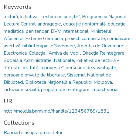
Keywords
lectură
,
Inițiativa „Lectura ne unește”
,
Programului Național
Lectura Central
,
andragogie
,
educație nonformală
,
educație
mediatică
,
penitenciar
,
DVV International
,
Ministerul
Afacerilor Externe Germania
,
proiect
,
comunitate
,
comunicare
asertivă
,
biblioterapie
,
eGuvernare
,
Agenția de Guvernare
Electronică
,
Colecția „Arhiva de Voci”
,
Direcția Reintegrare
Socială a Administrației Naționale
,
Inițiativa de lectură –
„Citește-mi, tată, o poveste”
,
persoane dezavantajate
,
persoane private de libertate
,
Sistemul Național de
Biblioteci
,
Biblioteca Națională a Republicii Moldova
,
incluziune socială
,
program de reintegrare
,
impact social
URI
http://moldlis.bnrm.md//handle/123456789/1831
Collections
Rapoarte asupra proiectelor