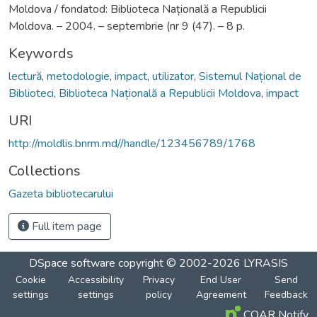
Moldova / fondatod: Biblioteca Națională a Republicii
Moldova. – 2004. – septembrie (nr 9 (47). – 8 p.
Keywords
lectură
,
metodologie
,
impact
,
utilizator
,
Sistemul Național de
Biblioteci
,
Biblioteca Națională a Republicii Moldova
,
impact
URI
http://moldlis.bnrm.md//handle/123456789/1768
Collections
Gazeta bibliotecarului
Full item page
DSpace software
copyright © 2002-2026
LYRASIS
Cookie
Accessibility
Privacy
End User
Send
settings
settings
policy
Agreement
Feedback
COAR Notify