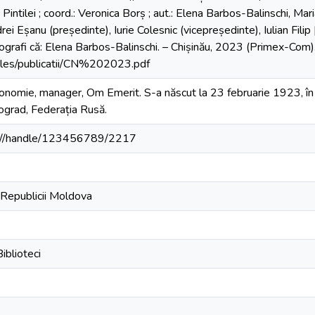
Pintilei ; coord.: Veronica Borș ; aut.: Elena Barbos-Balinschi, Mari
rei Eșanu (președinte), Iurie Colesnic (vicepreședinte), Iulian Filip [
liografi că: Elena Barbos-Balinschi. – Chișinău, 2023 (Primex-Co
iles/publicatii/CN%202023.pdf
economie, manager, Om Emerit. S-a născut la 23 februarie 1923, î
ograd, Federația Rusă.
.md//handle/123456789/2217
 Republicii Moldova
iblioteci