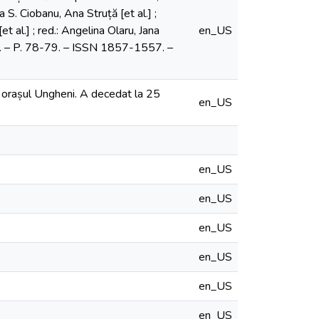
a S. Ciobanu, Ana Struță [et al.] ;
et al.] ; red.: Angelina Olaru, Jana
en_US
m). – P. 78-79. – ISSN 1857-1557. –
n orașul Ungheni. A decedat la 25
en_US
en_US
en_US
en_US
en_US
en_US
en_US