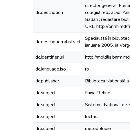
director general: Elena 
dc.description
colegiul red.: acad. And
Badan ; redactare bib
URL: http://bnrm.md/f
Specialistă în bibliot
dc.description.abstract
ianuarie 2005, la Vorg
dc.identifier.uri
http://moldlis.bnrm
dc.language.iso
ro
dc.publisher
Biblioteca Națională a
dc.subject
Faina Tlehuci
dc.subject
Sistemul Național de B
dc.subject
lectura
dc.subject
metodologie