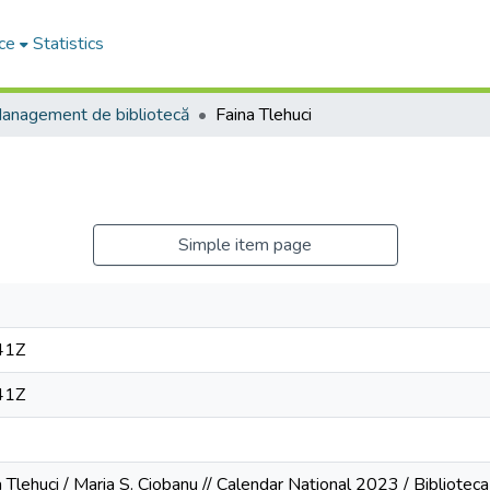
ce
Statistics
anagement de bibliotecă
Faina Tlehuci
Simple item page
41Z
41Z
a Tlehuci / Maria S. Ciobanu // Calendar Național 2023 / Biblioteca