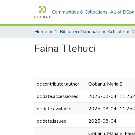
Communities & Collections
All of DSpa
Home
1. Biblioteci Naționale
Articole
M
Faina Tlehuci
dc.contributor.author
Ciobanu, Maria S.
dc.date.accessioned
2025-08-04T11:25:
dc.date.available
2025-08-04T11:25:
dc.date.issued
2025-08-04
Ciobanu, Maria S. Fain