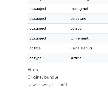
dc.subject
managmet
dc.subject
cercetare
dc.subject
colecții
dc.subject
Om emerit
dc.title
Faina Tlehuci
dc.type
Article
Files
Original bundle
Now showing
1 - 1 of 1