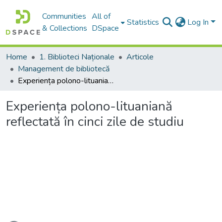
Communities
All of
Statistics
Log In
& Collections
DSpace
Home
1. Biblioteci Naționale
Articole
Management de bibliotecă
Experiența polono-lituaniană reflectată în cinci zile de studiu
Experiența polono-lituaniană
reflectată în cinci zile de studiu