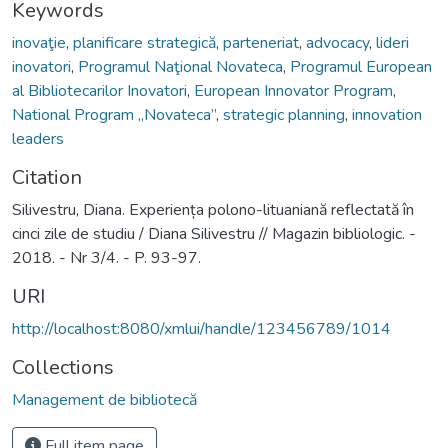
Keywords
inovaţie
,
planificare strategică
,
parteneriat
,
advocacy
,
lideri
inovatori
,
Programul Naţional Novateca
,
Programul European
al Bibliotecarilor Inovatori
,
European Innovator Program
,
National Program „Novateca”
,
strategic planning
,
innovation
leaders
Citation
Silivestru, Diana. Experiența polono-lituaniană reflectată în
cinci zile de studiu / Diana Silivestru // Magazin bibliologic. -
2018. - Nr 3/4. - P. 93-97.
URI
http://localhost:8080/xmlui/handle/123456789/1014
Collections
Management de bibliotecă
Full item page