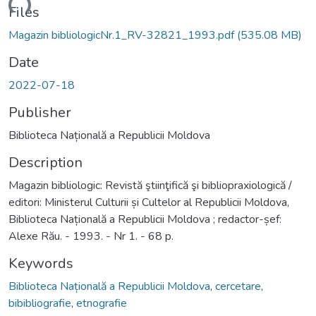
ading...
Files
Magazin bibliologicNr.1_RV-32821_1993.pdf
(535.08 MB)
Date
2022-07-18
Publisher
Biblioteca Națională a Republicii Moldova
Description
Magazin bibliologic: Revistă ştiinţifică şi bibliopraxiologică /
editori: Ministerul Culturii și Cultelor al Republicii Moldova,
Biblioteca Națională a Republicii Moldova ; redactor-șef:
Alexe Rău. - 1993. - Nr 1. - 68 p.
Keywords
Biblioteca Națională a Republicii Moldova
,
cercetare
,
bibibliografie
,
etnografie