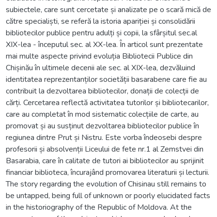
subiectele, care sunt cercetate și analizate pe o scară mică de
către specialiști, se referă la istoria apariției și consolidării
bibliotecilor publice pentru adulți și copii, la sfârșitul sec.al
XIX-lea - începutul sec. al XX-lea. În articol sunt prezentate
mai multe aspecte privind evoluția Bibliotecii Publice din
Chișinău în ultimele decenii ale sec. al XIX-lea, dezvăluind
identitatea reprezentanților societății basarabene care fie au
contribuit la dezvoltarea bibliotecilor, donații de colecții de
cărți. Cercetarea reflectă activitatea tutorilor și bibliotecarilor,
care au completat în mod sistematic colecțiile de carte, au
promovat și au susținut dezvoltarea bibliotecilor publice în
regiunea dintre Prut și Nistru. Este vorba îndeosebi despre
profesorii și absolvenții Liceului de fete nr.1 al Zemstvei din
Basarabia, care în calitate de tutori ai bibliotecilor au sprijinit
financiar biblioteca, încurajând promovarea literaturii și lecturii.
The story regarding the evolution of Chisinau still remains to
be untapped, being full of unknown or poorly elucidated facts
in the historiography of the Republic of Moldova. At the