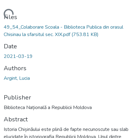
ading...
Files
49_54_Colaborare Scoala - Biblioteca Publica din orasul
Chisinau la sfarsitul sec. XIX.pdf
(753.81 KB)
Date
2021-03-19
Authors
Argint, Lucia
Publisher
Biblioteca Națională a Republicii Moldova
Abstract
Istoria Chișinăului este plină de fapte necunoscute sau slab
elucidate în istoriografia Republicii Moldova. Unul dintre