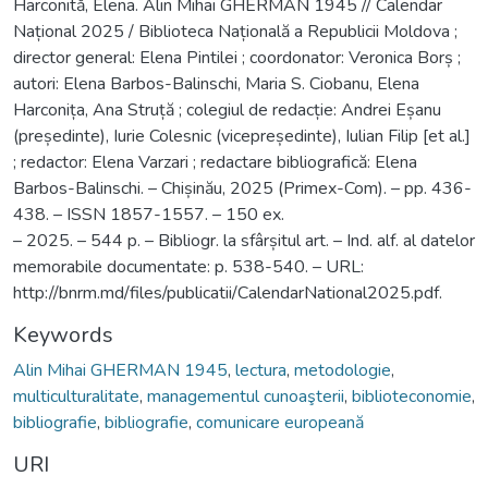
Harconită, Elena. Alin Mihai GHERMAN 1945 // Calendar
Național 2025 / Biblioteca Națională a Republicii Moldova ;
director general: Elena Pintilei ; coordonator: Veronica Borș ;
autori: Elena Barbos-Balinschi, Maria S. Ciobanu, Elena
Harconița, Ana Struță ; colegiul de redacție: Andrei Eșanu
(președinte), Iurie Colesnic (vicepreședinte), Iulian Filip [et al.]
; redactor: Elena Varzari ; redactare bibliografică: Elena
Barbos-Balinschi. – Chișinău, 2025 (Primex-Com). – pp. 436-
438. – ISSN 1857-1557. – 150 ex.
– 2025. – 544 p. – Bibliogr. la sfârșitul art. – Ind. alf. al datelor
memorabile documentate: p. 538-540. – URL:
http://bnrm.md/files/publicatii/CalendarNational2025.pdf.
Keywords
Alin Mihai GHERMAN 1945
,
lectura
,
metodologie
,
multiculturalitate
,
managementul cunoaşterii
,
biblioteconomie
,
bibliografie
,
bibliografie
,
comunicare europeană
URI