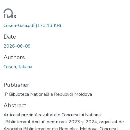
ding...
Files
Coseri-Gala.pdf
(173.13 KB)
Date
2026-06-09
Authors
Coşeri, Tatiana
Publisher
IP Biblioteca Națională a Republicii Moldova
Abstract
Articolul prezintă rezultatele Concursului Național
„Bibliotecarul Anului” pentru anii 2023 și 2024, organizat de
Asociația Bibliotecarilor din Republica Moldova. Concursul