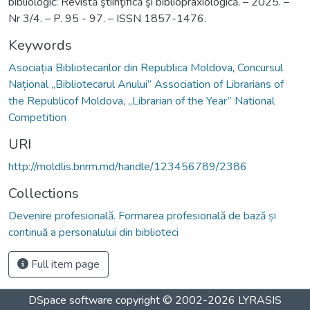
bibliologic: Revistă ştiinţifică şi bibliopraxiologică. – 2025. –
Nr 3/4. – P. 95 - 97. – ISSN 1857-1476.
Keywords
Asociația Bibliotecarilor din Republica Moldova
,
Concursul
Național „Bibliotecarul Anului” Association of Librarians of
the Republicof Moldova
,
„Librarian of the Year” National
Competition
URI
http://moldlis.bnrm.md/handle/123456789/2386
Collections
Devenire profesională. Formarea profesională de bază și
continuă a personalului din biblioteci
Full item page
DSpace software
copyright © 2002-2026
LYRASIS