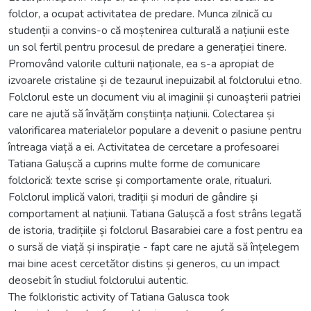
folclor, a ocupat activitatea de predare. Munca zilnică cu
studenții a convins-o că moștenirea culturală a națiunii este
un sol fertil pentru procesul de predare a generației tinere.
Promovând valorile culturii naționale, ea s-a apropiat de
izvoarele cristaline și de tezaurul inepuizabil al folclorului etno.
Folclorul este un document viu al imaginii și cunoașterii patriei
care ne ajută să învățăm conștiința națiunii. Colectarea și
valorificarea materialelor populare a devenit o pasiune pentru
întreaga viață a ei. Activitatea de cercetare a profesoarei
Tatiana Galușcă a cuprins multe forme de comunicare
folclorică: texte scrise și comportamente orale, ritualuri.
Folclorul implică valori, tradiții și moduri de gândire și
comportament al națiunii. Tatiana Galușcă a fost strâns legată
de istoria, tradițiile și folclorul Basarabiei care a fost pentru ea
o sursă de viață și inspirație - fapt care ne ajută să înțelegem
mai bine acest cercetător distins și generos, cu un impact
deosebit în studiul folclorului autentic.
The folkloristic activity of Tatiana Galusca took