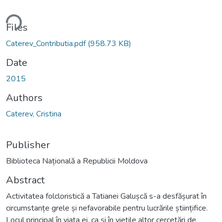
ding...
Files
Caterev_Contributia.pdf
(958.73 KB)
Date
2015
Authors
Caterev, Cristina
Publisher
Biblioteca Națională a Republicii Moldova
Abstract
Activitatea folcloristică a Tatianei Galușcă s-a desfășurat în
circumstanțe grele și nefavorabile pentru lucrările științifice.
Locul principal în viața ei, ca și în viețile altor cercetări de