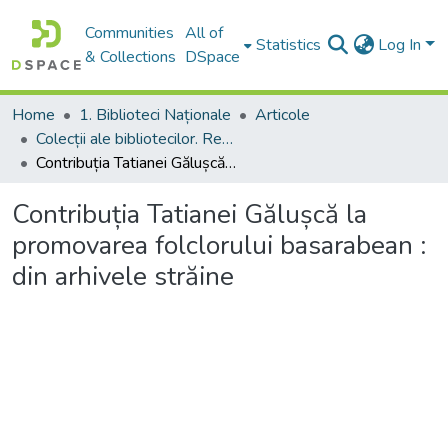
Communities
All of
Statistics
Log In
& Collections
DSpace
Home
1. Biblioteci Naționale
Articole
Colecții ale bibliotecilor. Resurse informaționale
Contribuția Tatianei Gălușcă la promovarea folclorului basarabean : din arhivele străine
Contribuția Tatianei Gălușcă la
promovarea folclorului basarabean :
din arhivele străine