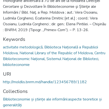
Monografie aniversară a 70 de ani de la fondarea Direcţiei
Cercetare şi Dezvoltare în Biblioteconomie şi Știinţe ale
Informării / Bibl. Naţ. a Rep. Moldova ; aut.: Vera Osoianu,
Ludmila Corghenci, Ecaterina Dmitric [et al.] ; coord.: Vera
Osoianu, Ludmila Corghenci ; dir. gen.: Elena Pintilei. – Chişinău
: BNRM, 2019 (Tipogr. „Primex-Com”). – P. 13-26.
Keywords
activitate metodologică
,
Biblioteca Națională a Republicii
Moldova
,
National Library of the Republic of Moldova
,
Centru
Biblioteconomic Național
,
Sistemul Național de Biblioteci
,
biblioteconomie
URI
http://moldlis.bnrm.md/handle/123456789/1182
Collections
Biblioteconomie și științe ale informării:aspecte teoretice și
generalități