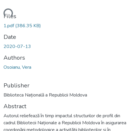
ding...
Files
1.pdf
(386.35 KB)
Date
2020-07-13
Authors
Osoianu, Vera
Publisher
Biblioteca Națională a Republicii Moldova
Abstract
Autorul reliefează în timp impactul structurilor de profil din
cadrul Bibliotecii Naționale a Republicii Moldova în asigurarea
coordonării metodologice a activității bibliotecilor și în