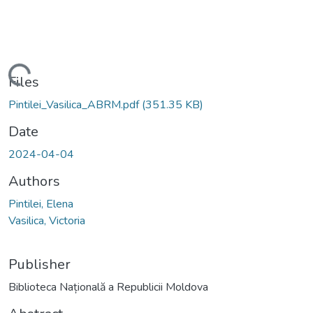
Loading...
Files
Pintilei_Vasilica_ABRM.pdf
(351.35 KB)
Date
2024-04-04
Authors
Pintilei, Elena
Vasilica, Victoria
Publisher
Biblioteca Națională a Republicii Moldova