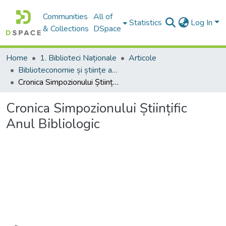
Communities
All of
Statistics
Log In
& Collections
DSpace
Home
1. Biblioteci Naționale
Articole
Biblioteconomie și științe ale informării:aspecte teoretice și generalități
Cronica Simpozionului Științific Anul Bibliologic
Cronica Simpozionului Științific
Anul Bibliologic