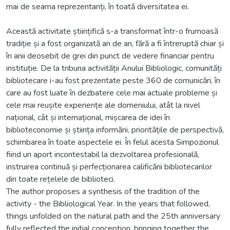
mai de seama reprezentanți, în toată diversitatea ei.
Această activitate științifică s-a transformat într-o frumoasă
tradiție și a fost organizată an de an, fără a fi întreruptă chiar și
în anii deosebit de grei din punct de vedere financiar pentru
instituție. De la tribuna activității Anului Bibliologic, comunități
bibliotecare i-au fost prezentate peste 360 de comunicări, în
care au fost luate în dezbatere cele mai actuale probleme și
cele mai reușite experiențe ale domeniului, atât la nivel
național, cât și internațional, mișcarea de idei în
biblioteconomie și știința informării, prioritățile de perspectivă,
schimbarea în toate aspectele ei. În felul acesta Simpozionul
fiind un aport incontestabil la dezvoltarea profesională,
instruirea continuă și perfecționarea calificării bibliotecarilor
din toate rețelele de biblioteci.
The author proposes a synthesis of the tradition of the
activity - the Bibliological Year. In the years that followed,
things unfolded on the natural path and the 25th anniversary
fully reflected the initial conception, bringing together the