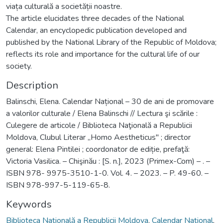
viața culturală a societății noastre.
The article elucidates three decades of the National
Calendar, an encyclopedic publication developed and
published by the National Library of the Republic of Moldova;
reflects its role and importance for the cultural life of our
society.
Description
Balinschi, Elena. Calendar Național – 30 de ani de promovare
a valorilor culturale / Elena Balinschi // Lectura şi scările :
Culegere de articole / Biblioteca Naţională a Republicii
Moldova, Clubul Literar „Homo Aestheticus" ; director
general: Elena Pintilei ; coordonator de ediție, prefaţă:
Victoria Vasilica. – Chişinău : [S. n.], 2023 (Primex-Com) – . –
ISBN 978- 9975-3510-1-0. Vol. 4. – 2023. – P. 49-60. –
ISBN 978-997-5-119-65-8.
Keywords
Biblioteca Națională a Republicii Moldova
,
Calendar Național
,