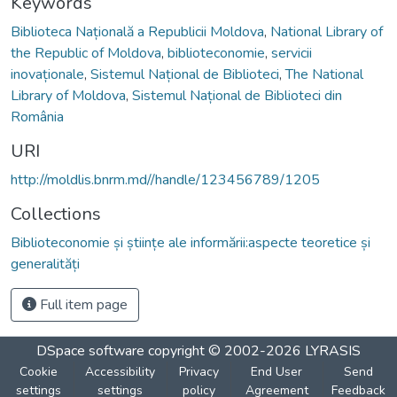
Keywords
Biblioteca Națională a Republicii Moldova
,
National Library of
the Republic of Moldova
,
biblioteconomie
,
servicii
inovaționale
,
Sistemul Național de Biblioteci
,
The National
Library of Moldova
,
Sistemul Național de Biblioteci din
România
URI
http://moldlis.bnrm.md//handle/123456789/1205
Collections
Biblioteconomie și științe ale informării:aspecte teoretice și
generalități
Full item page
DSpace software
copyright © 2002-2026
LYRASIS
Cookie
Accessibility
Privacy
End User
Send
settings
settings
policy
Agreement
Feedback