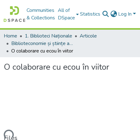
Communities
All of
Statistics
Log In
& Collections
DSpace
Home
1. Biblioteci Naționale
Articole
Biblioteconomie și științe ale informării:aspecte teoretice și generalități
O colaborare cu ecou în viitor
O colaborare cu ecou în viitor
ading...
Files