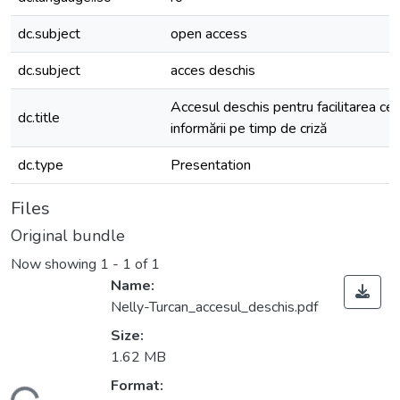
dc.subject
open access
dc.subject
acces deschis
Accesul deschis pentru facilitarea cerc
dc.title
informării pe timp de criză
dc.type
Presentation
Files
Original bundle
Now showing
1 - 1 of 1
Name:
Nelly-Turcan_accesul_deschis.pdf
Size:
1.62 MB
Format: