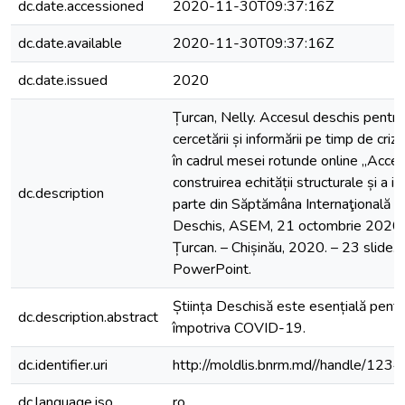
dc.date.accessioned
2020-11-30T09:37:16Z
dc.date.available
2020-11-30T09:37:16Z
dc.date.issued
2020
Țurcan, Nelly. Accesul deschis pentru 
cercetării și informării pe timp de criz
în cadrul mesei rotunde online „Acce
construirea echității structurale și a inc
dc.description
parte din Săptămâna Internaţională a
Deschis, ASEM, 21 octombrie 2020] 
Țurcan. – Chișinău, 2020. – 23 slide.
PowerPoint.
Știința Deschisă este esențială pentr
dc.description.abstract
împotriva COVID-19.
dc.identifier.uri
http://moldlis.bnrm.md//handle/12
dc.language.iso
ro