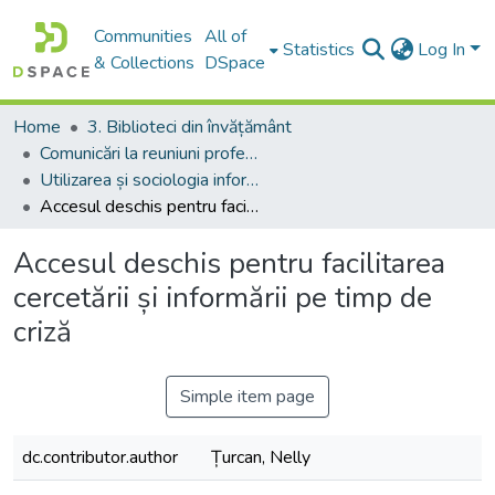
Communities
All of
Statistics
Log In
& Collections
DSpace
Home
3. Biblioteci din învățământ
Comunicări la reuniuni profesionale
Utilizarea și sociologia informației
Accesul deschis pentru facilitarea cercetării și informării pe timp de criză
Accesul deschis pentru facilitarea
cercetării și informării pe timp de
criză
Simple item page
dc.contributor.author
Țurcan, Nelly