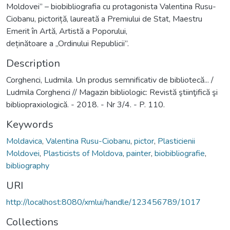
Moldovei” – biobibliografia cu protagonista Valentina Rusu-
Ciobanu, pictoriță, laureată a Premiului de Stat, Maestru
Emerit în Artă, Artistă a Poporului,
deținătoare a „Ordinului Republicii”.
Description
Corghenci, Ludmila. Un produs semnificativ de bibliotecă... /
Ludmila Corghenci // Magazin bibliologic: Revistă ştiinţifică şi
bibliopraxiologică. - 2018. - Nr 3/4. - P. 110.
Keywords
Moldavica
,
Valentina Rusu-Ciobanu
,
pictor
,
Plasticienii
Moldovei
,
Plasticists of Moldova
,
painter
,
biobibliografie
,
bibliography
URI
http://localhost:8080/xmlui/handle/123456789/1017
Collections