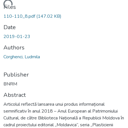
Loading...
Files
110-110_8.pdf
(147.02 KB)
Date
2019-01-23
Authors
Corghenci, Ludmila
Publisher
BNRM
Abstract
Articolul reflectă lansarea unui produs informațional
semnificativ în anul 2018 – Anul European al Patrimoniului
Cultural, de către Biblioteca Națională a Republicii Moldova în
cadrul proiectului editorial „Moldavica”, seria „Plasticienii