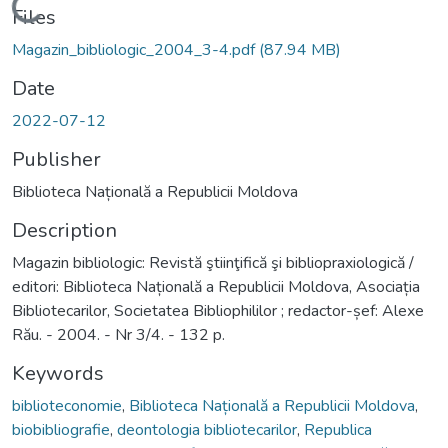
Loading...
Files
Magazin_bibliologic_2004_3-4.pdf
(87.94 MB)
Date
2022-07-12
Publisher
Biblioteca Națională a Republicii Moldova
Description
Magazin bibliologic: Revistă ştiinţifică şi bibliopraxiologică /
editori: Biblioteca Națională a Republicii Moldova, Asociația
Bibliotecarilor, Societatea Bibliophililor ; redactor-șef: Alexe
Rău. - 2004. - Nr 3/4. - 132 p.
Keywords
biblioteconomie
,
Biblioteca Națională a Republicii Moldova
,
biobibliografie
,
deontologia bibliotecarilor
,
Republica