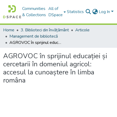
Communities
All of
Statistics
Log In
& Collections
DSpace
Home
3. Biblioteci din învățământ
Articole
Management de bibliotecă
AGROVOC în sprijinul educației și cercetarii în domeniul agricol: accesul la cunoaștere în limba româna
AGROVOC în sprijinul educației și
cercetarii în domeniul agricol:
accesul la cunoaștere în limba
româna