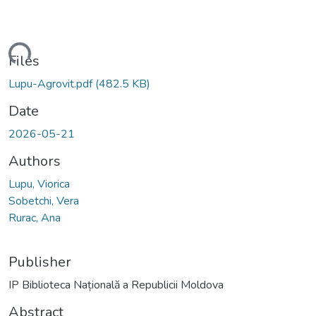
ading...
Files
Lupu-Agrovit.pdf
(482.5 KB)
Date
2026-05-21
Authors
Lupu, Viorica
Sobetchi, Vera
Rurac, Ana
Publisher
IP Biblioteca Națională a Republicii Moldova
Abstract