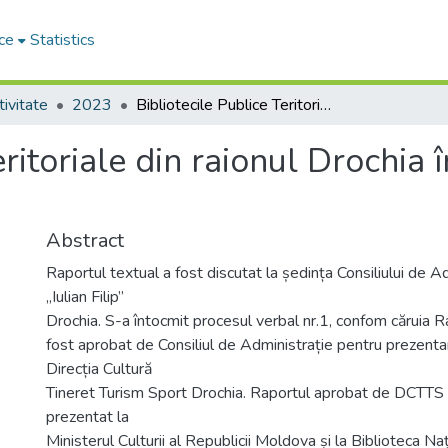
ce
Statistics
ivitate
2023
Bibliotecile Publice Teritoriale din raionul Drochia în anul 2023. Raport analitic anual
eritoriale din raionul Drochia
Abstract
Raportul textual a fost discutat la ședința Consiliului de 
„Iulian Filip”
Drochia. S-a întocmit procesul verbal nr.1, confom căruia Ra
fost aprobat de Consiliul de Administrație pentru prezenta
Direcția Cultură
Tineret Turism Sport Drochia. Raportul aprobat de DCTTS 
prezentat la
Ministerul Culturii al Republicii Moldova și la Biblioteca Na