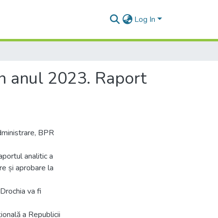
Log In
 în anul 2023. Raport
Administrare, BPR
portul analitic a
re și aprobare la
Drochia va fi
țională a Republicii