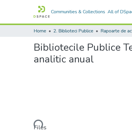
Communities & Collections
All of DSpa
Home
2. Biblioteci Publice
Rapoarte de act
Bibliotecile Publice T
analitic anual
Loading...
Files