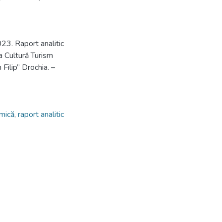
023. Raport analitic
ia Cultură Turism
 Filip” Drochia. –
omică
,
raport analitic