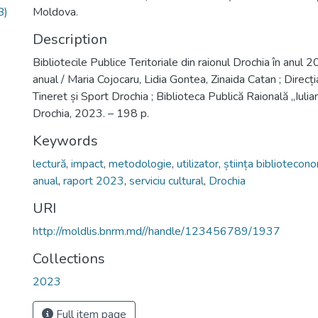
B)
Moldova.
Description
Bibliotecile Publice Teritoriale din raionul Drochia în anul 2
anual / Maria Cojocaru, Lidia Gontea, Zinaida Catan ; Direcț
Tineret și Sport Drochia ; Biblioteca Publică Raională „Iulian
Drochia, 2023. – 198 p.
Keywords
lectură
,
impact
,
metodologie
,
utilizator
,
știința bibliotecon
anual
,
raport 2023
,
serviciu cultural
,
Drochia
URI
http://moldlis.bnrm.md//handle/123456789/1937
Collections
2023
Full item page