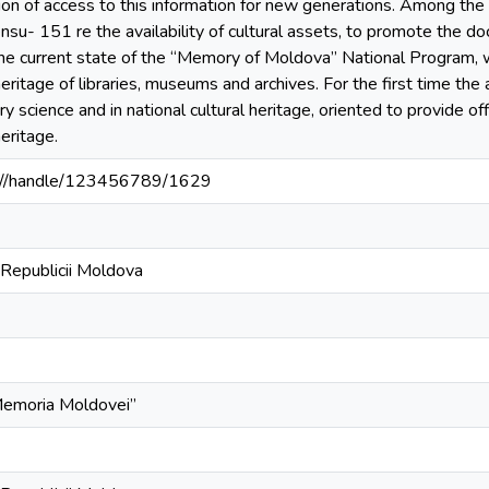
sion of access to this information for new generations. Among the c
ensu- 151 re the availability of cultural assets, to promote the d
the current state of the “Memory of Moldova” National Program, 
eritage of libraries, museums and archives. For the first time th
ary science and in national cultural heritage, oriented to provide off
eritage.
.md//handle/123456789/1629
 Republicii Moldova
Memoria Moldovei”