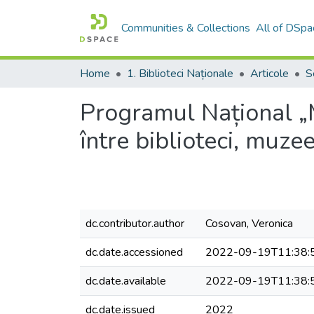
Communities & Collections
All of DSpa
Home
1. Biblioteci Naționale
Articole
S
Programul Național „
între biblioteci, muzee
dc.contributor.author
Cosovan, Veronica
dc.date.accessioned
2022-09-19T11:38:
dc.date.available
2022-09-19T11:38:
dc.date.issued
2022