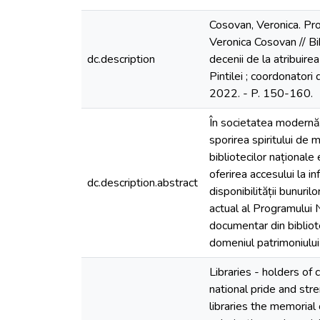
Cosovan, Veronica. Pro
Veronica Cosovan // Bib
dc.description
decenii de la atribuire
Pintilei ; coordonatori
2022. - P. 150-160.
În societatea modernă, 
sporirea spiritului de m
bibliotecilor național
oferirea accesului la in
dc.description.abstract
disponibilității bunuri
actual al Programului 
documentar din bibliote
domeniul patrimoniului c
Libraries - holders of 
national pride and str
libraries the memorial