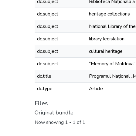
dc.subject
Biblioteca Națională a
dc.subject
heritage collections
dc.subject
National Library of th
dc.subject
library legislation
dc.subject
cultural heritage
dc.subject
“Memory of Moldova”
dc.title
Programul Național „Me
dc.type
Article
Files
Original bundle
Now showing
1 - 1 of 1