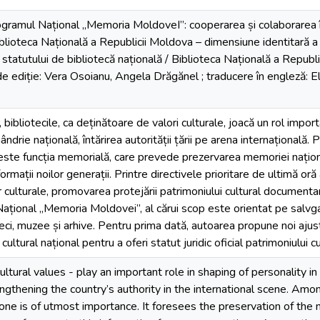
gramul Național „Memoria MoldoveI”: cooperarea și colaborarea înt
lioteca Națională a Republicii Moldova – dimensiune identitară a ță
a statutului de bibliotecă națională / Biblioteca Națională a Republ
 de ediție: Vera Osoianu, Angela Drăgănel ; traducere în engleză: E
bibliotecile, ca deținătoare de valori culturale, joacă un rol impor
ândrie națională, întărirea autorității țării pe arena internațională. P
e este funcția memorială, care prevede prezervarea memoriei naționa
formații noilor generații. Printre directivele prioritare de ultimă oră
lor culturale, promovarea protejării patrimoniului cultural documenta
Național „Memoria Moldovei”, al cărui scop este orientat pe salvga
ci, muzee și arhive. Pentru prima dată, autoarea propune noi ajustăr
ultural național pentru a oferi statut juridic oficial patrimoniului 
cultural values - play an important role in shaping of personality in
engthening the country’s authority in the international scene. Amon
 one is of utmost importance. It foresees the preservation of the