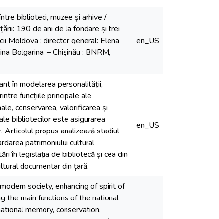
re biblioteci, muzee și arhive /
rii: 190 de ani de la fondare și trei
icii Moldova ; director general: Elena
en_US
lina Bolgarina. – Chişinău : BNRM,
tant în modelarea personalității,
rintre funcțiile principale ale
le, conservarea, valorificarea și
 ale bibliotecilor este asigurarea
en_US
r. Articolul propus analizează stadiul
rdarea patrimoniului cultural
i în legislația de bibliotecă și cea din
cultural documentar din țară.
 modern society, enhancing of spirit of
g the main functions of the national
 national memory, conservation,