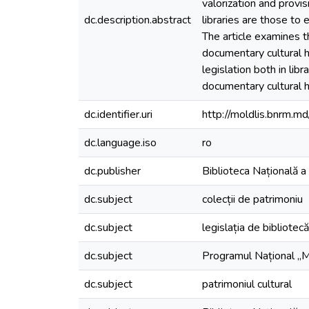
valorization and provi
dc.description.abstract
libraries are those to 
The article examines 
documentary cultural h
legislation both in libr
documentary cultural h
dc.identifier.uri
http://moldlis.bnrm
dc.language.iso
ro
dc.publisher
Biblioteca Națională a
dc.subject
colecții de patrimoniu
dc.subject
legislația de bibliotecă
dc.subject
Programul Național „
dc.subject
patrimoniul cultural