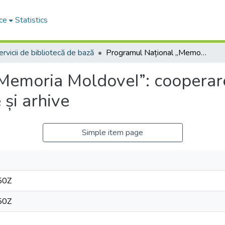
ce
Statistics
ervicii de bibliotecă de bază
Programul Național „Memoria MoldoveI”: cooperarea și colaborarea între biblioteci, muzee și arhive
Memoria MoldoveI”: cooperare
 și arhive
Simple item page
50Z
50Z