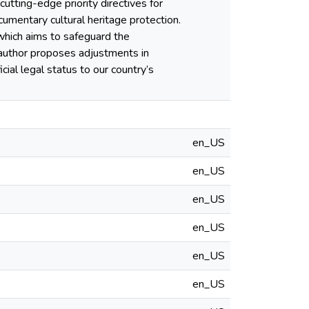
utting-edge priority directives for
ocumentary cultural heritage protection.
which aims to safeguard the
e author proposes adjustments in
icial legal status to our country’s
en_US
en_US
en_US
en_US
en_US
en_US