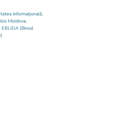
tatea Informaţională
,
licii Moldova
,
,
EBLIDA (Biroul
e)