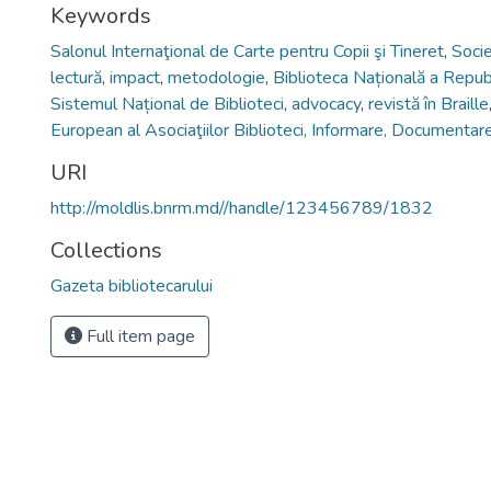
Keywords
Salonul Internaţional de Carte pentru Copii şi Tineret
,
Socie
lectură
,
impact
,
metodologie
,
Biblioteca Națională a Repub
Sistemul Național de Biblioteci
,
advocacy
,
revistă în Braille
European al Asociaţiilor Biblioteci, Informare, Documentar
URI
http://moldlis.bnrm.md//handle/123456789/1832
Collections
Gazeta bibliotecarului
Full item page