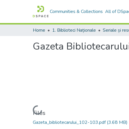
Communities & Collections
All of DSpa
Home
1. Biblioteci Naționale
Gazeta Bibliotecarulu
Loading...
Files
Gazeta_bibliotecarului_102-103.pdf
(3.68 MB)