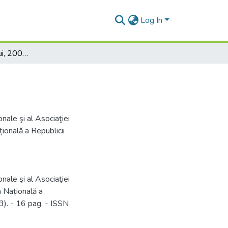
Log In
Gazeta Bibliotecarului, 2009, Nr 4/5 (102/103)
onale şi al Asociaţiei
ională a Republicii
onale şi al Asociaţiei
a Națională a
3). - 16 pag. - ISSN