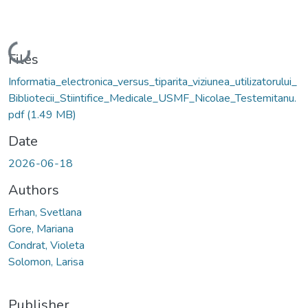
Loading...
Files
Informatia_electronica_versus_tiparita_viziunea_utilizatorului_
Bibliotecii_Stiintifice_Medicale_USMF_Nicolae_Testemitanu.
pdf
(1.49 MB)
Date
2026-06-18
Authors
Erhan, Svetlana
Gore, Mariana
Condrat, Violeta
Solomon, Larisa
Publisher