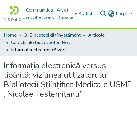
Communities
All of
Statistics
Log In
& Collections
DSpace
Home
3. Biblioteci din învățământ
Articole
Colecții ale bibliotecilor. Resurse informaționale
Informația electronică versus tipărită: viziunea utilizatorului Bibliotecii Științifice Medicale USMF „Nicolae Testemițanu”
Informația electronică versus
tipărită: viziunea utilizatorului
Bibliotecii Științifice Medicale USMF
„Nicolae Testemițanu”