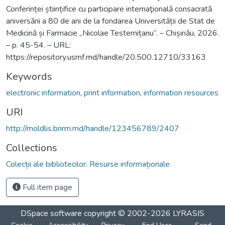
Conferinței științifice cu participare internaţională consacrată
aniversării a 80 de ani de la fondarea Universității de Stat de
Medicină și Farmacie „Nicolae Testemițanu”. – Chișinău, 2026.
– p. 45-54. – URL:
https://repository.usmf.md/handle/20.500.12710/33163
Keywords
electronic information
,
print information
,
information resources
URI
http://moldlis.bnrm.md/handle/123456789/2407
Collections
Colecții ale bibliotecilor. Resurse informaționale
Full item page
DSpace software
copyright © 2002-2026
LYRASIS