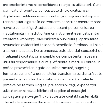
proceselor interne și consolidarea relației cu utilizatorii. Sunt
clarificate diferențele conceptuale dintre digitizare și
digitalizare, subliniindu-se importanța integrării strategice a
tehnologiilor digitale în dezvoltarea serviciilor orientate spre
nevoile comunității. Studiul pune accent pe comunicarea
instituțională în mediul online ca instrument esențial pentru
creșterea vizibilității, diversificarea publicului și optimizarea
resurselor, evidențiind totodată beneficiile feedbackului și ale
analizei impactului. De asemenea, este abordat conceptul de
inteligență digitală, ca ansamblu de competențe necesare
utilizării responsabile, sigure și eficiente a mediului online. În
pofida provocărilor legate de infrastructură, bugete și
formarea continuă a personalului, transformarea digitală este
prezentată ca o direcție strategică inevitabilă, cu efecte
pozitive pe termen lung asupra accesibilității, experienței
utilizatorilor și rolului bibliotecii ca pilon al educației,
cunoașterii și inovației într-o societate digitală sustenabilă.
The article examines the role of libraries in the context of