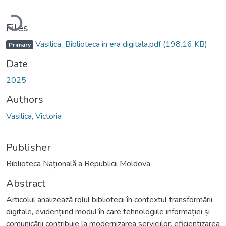
Loading...
Files
Vasilica_Biblioteca in era digitala.pdf
(198.16 KB)
Primary
Date
2025
Authors
Vasilica, Victoria
Publisher
Biblioteca Națională a Republicii Moldova
Abstract
Articolul analizează rolul bibliotecii în contextul transformării
digitale, evidențiind modul în care tehnologiile informației și
comunicării contribuie la modernizarea serviciilor, eficientizarea