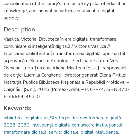
consolidation of the library’s role as a key pillar of education,
knowledge, and innovation within a sustainable digital
society.
Description
Vasilica, Victoria. Biblioteca în era digitală: transformare,
comunicare și inteligență digitală / Victoria Vasilica //
Implicarea bibliotecilor în transformarea digitală: oportunități
și provocări : Suport metodologic / echipa de autori: Vera
Osoianu, Lucia Țurcanu, Aliona Muntean [et al.] ; responsabil
de ediție: Ludmila Corghenci ; director general: Elena Pintilei ;
Instituţia Publică Biblioteca Naţională a Republicii Moldova. –
Chişinău : [S. n.], 2025 (Primex-Com). – P. 67-74. ISBN 978-
5-86654-453-0.
Keywords
biblioteca
,
digitalizare
,
Strategiei de transformare digitală
2023-2030
,
inteligență digitală
,
comunicare instituțională
,
transformare digitală
,
servicii digitale
,
digital intelligence
,