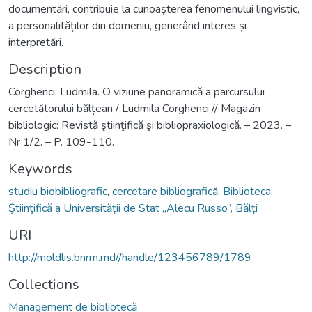
documentări, contribuie la cunoașterea fenomenului lingvistic,
a personalităților din domeniu, generând interes și
interpretări.
Description
Corghenci, Ludmila. O viziune panoramică a parcursului
cercetătorului bălțean / Ludmila Corghenci // Magazin
bibliologic: Revistă ştiinţifică şi bibliopraxiologică. – 2023. –
Nr 1/2. – P. 109-110.
Keywords
studiu biobibliografic
,
cercetare bibliografică
,
Biblioteca
Ştiinţifică a Universității de Stat „Alecu Russo”, Bălți
URI
http://moldlis.bnrm.md//handle/123456789/1789
Collections
Management de bibliotecă