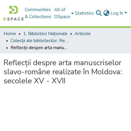
Communities
All of
Statistics
Log In
& Collections
DSpace
Home
1. Biblioteci Naționale
Articole
Colecții ale bibliotecilor. Resurse informaționale
Reflecții despre arta manuscriselor slavo-române realizate în Moldova: secolele XV - XVII
Reflecții despre arta manuscriselor
slavo-române realizate în Moldova:
secolele XV - XVII