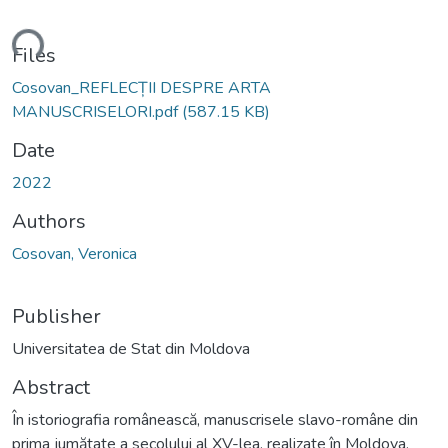
ding...
Files
Cosovan_REFLECȚII DESPRE ARTA
MANUSCRISELORI.pdf
(587.15 KB)
Date
2022
Authors
Cosovan, Veronica
Publisher
Universitatea de Stat din Moldova
Abstract
În istoriografia românească, manuscrisele slavo-române din
prima jumătate a secolului al XV-lea, realizate în Moldova,