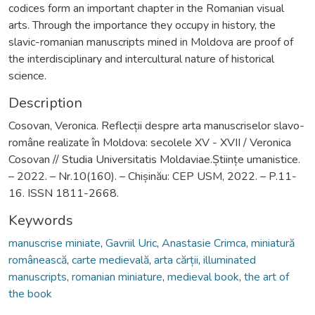
codices form an important chapter in the Romanian visual
arts. Through the importance they occupy in history, the
slavic-romanian manuscripts mined in Moldova are proof of
the interdisciplinary and intercultural nature of historical
science.
Description
Cosovan, Veronica. Reflecții despre arta manuscriselor slavo-
române realizate în Moldova: secolele XV - XVII / Veronica
Cosovan // Studia Universitatis Moldaviae.Științe umanistice.
– 2022. – Nr.10(160). – Chișinău: CEP USM, 2022. – P.11-
16. ISSN 1811-2668.
Keywords
manuscrise miniate
,
Gavriil Uric
,
Anastasie Crimca
,
miniatură
românească
,
carte medievală
,
arta cărții
,
illuminated
manuscripts
,
romanian miniature
,
medieval book
,
the art of
the book