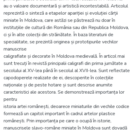
au o valoare documentară și artistică incontestabilă. Articolul
reprezintă o sinteză a etapelor apariției și evoluției cărții
miniate în Moldova, care astăzi se păstrează nu doar în
instituțiile de cultură din România sau din Republica Moldova,
ci și în alte colecții din străinătate. În baza literaturii de
specialitate, se prezintă originea și prototipurile vechilor
manuscrise
caligrafiate și decorate în Moldova medievală. În articol mai
sunt trecuți în revistă principalii caligrafi din prima jumătate a
secolului al XV-lea până în secolul al XVII-lea. Sunt reflectate
capodoperele realizate de ei, descoperite în colecțiile
naționale și de peste hotare și sunt descrise anumite
caracteristici ale acestora. Se demonstrează importanța lor
pentru
istoria artei românești, deoarece miniaturile din vechile codice
formează un capitol important în cadrul artelor plastice
românești. Prin importanța pe care o ocupă în istorie,
manuscrisele slavo-române miniate în Moldova sunt dovadă